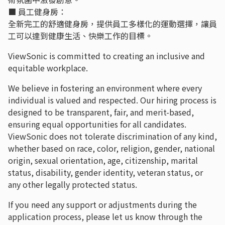
■ 員工健身房：
全新完工的舒適健身房，提供員工多樣化的運動選擇，讓員
工可以達到健康生活、快樂工作的目標。
ViewSonic is committed to creating an inclusive and
equitable workplace.
We believe in fostering an environment where every
individual is valued and respected. Our hiring process is
designed to be transparent, fair, and merit-based,
ensuring equal opportunities for all candidates.
ViewSonic does not tolerate discrimination of any kind,
whether based on race, color, religion, gender, national
origin, sexual orientation, age, citizenship, marital
status, disability, gender identity, veteran status, or
any other legally protected status.
If you need any support or adjustments during the
application process, please let us know through the