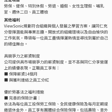
勞保、健保、特別休假、勞退、婚假、女性生理假、哺乳
室、週休二日、員工體檢
其他福利
ViewSonic規劃符合組織與個人發展之學習方案，讓同仁充
分發揮潛能與專業志趣。開放式的組織環境以及自由愉快的
工作氣氛，帶領每一位員工盡情揮灑熱情並尋找到屬於自己
的絕佳舞台。
具競爭力之薪資制度
公司提供具市場競爭力的薪資制度，並不吝與同仁分享營運
上的績優表現。正職員工享有：
■ 保障薪資14個月
■ 與獲利連結之員工分紅
優於勞基法之福利措施
■ 完善的保險計畫：
依法為每位員工投保勞工保險、全民健康保險及每月定期提
繳退休金外，員工享有團體綜合保險保障，包括壽險、意外