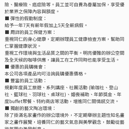
險、醫療險、癌症險等。員工並可自費為眷屬加保，享受優
於業界之保障內容與額度。
■ 彈性的假勤制度：
給予一年7天有薪年假加上5天全薪病假。
■ 周詳的員工保健方案：
重視同仁的身心健康，定期辦理員工健康檢查方案，幫助同
仁掌握健康狀況。
重視工作環境與生活品質之間的平衡。明亮優雅的辦公空間
及全天候的咖啡供應，讓員工在工作同時也能享受生活。
■ 優惠的員購機會：
本公司各項產品均可洽詢員購優惠價格。
■ 豐富的員工活動：
規劃年度員工旅遊、系列講座、社團活動 (瑜珈社、登山
社、籃球社、羽球社、桌球社)、婚喪補助、年節獎金、年
度buffet聚餐、特約商店等活動，增進同仁間情感交流。
■ 獨創的藝文陶冶環境：
除了掛滿名家畫作的辦公環境外，不定期舉辦主題性知名畫
家之畫作展覽，培養同仁的藝文氣息與美學觀念，鼓勵從藝
術氛圍中激發創意。