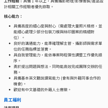
工作經驗：
具備 1 年以上，具備攝影助理/影像後製/產品設
計相關工作經驗者優先錄取。
核心能力：
具備高度的細心度與耐心（需處理大量照片精修，並
能細心處理少部分包裝刀模與絲印圖案的精細對
位）。
良好的溝通能力，能準確理解主管、攝影師與需求單
位的任務指標並落實。
具自我管理能力，能依專案時程彈性調整工作優先順
序。
勇於提出問題與想法，同時能高效完成團隊交辦的任
務。
具備基本英文聽說讀寫能力 (會有與外籍同事合作的
機會)。
歡迎有中文基礎的外籍人士應徵。
員工福利
法定項目