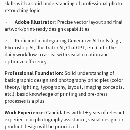
skills with a solid understanding of professional photo
retouching logic.
·
Adobe Illustrator:
Precise vector layout and final
artwork/print-ready design capabilities.
· Proficient in integrating Generative AI tools (e.g.,
Photoshop AI, Illustrator AI, ChatGPT, etc.) into the
daily workflow to assist with visual creation and
optimize efficiency.
Professional Foundation:
Solid understanding of
basic graphic design and photography principles (color
theory, lighting, typography, layout, imaging concepts,
etc.); basic knowledge of printing and pre-press
processes is a plus.
Work Experience:
Candidates with 1+ years of relevant
experience in photography assistance, visual design, or
product design will be prioritized.