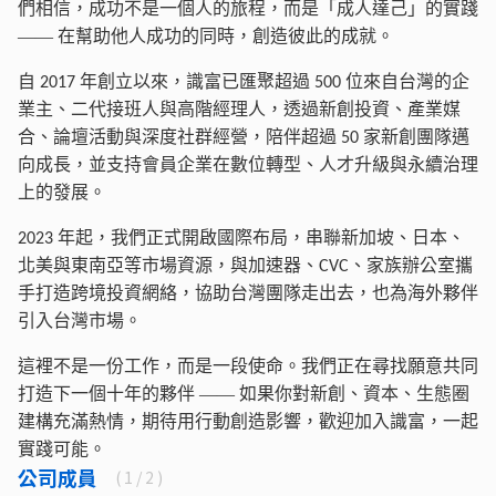
們相信，成功不是一個人的旅程，而是「成人達己」的實踐
——
在幫助他人成功的同時，創造彼此的成就。
自
年創立以來，識富已匯聚超過
位來自台灣的企
2017
500
業主、二代接班人與高階經理人，透過新創投資、產業媒
合、論壇活動與深度社群經營，陪伴超過
家新創團隊邁
50
向成長，並支持會員企業在數位轉型、人才升級與永續治理
上的發展。
年起，我們正式開啟國際布局，串聯新加坡、日本、
2023
北美與東南亞等市場資源，與加速器、
、家族辦公室攜
CVC
手打造跨境投資網絡，協助台灣團隊走出去，也為海外夥伴
引入台灣市場。
這裡不是一份工作，而是一段使命。我們正在尋找願意共同
打造下一個十年的夥伴
——
如果你對新創、資本、生態圈
建構充滿熱情，期待用行動創造影響，歡迎加入識富，一起
實踐可能。
公司成員
(
1
/ 2 )