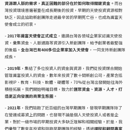
資源跟人脈的需求，真正困難的部分在於如何取得關鍵資金。
而台
灣投資環境普遍著重在成長期後的投資，早期的天使投資資源相對
缺乏，因此協助新創團隊走過最辛苦的早期死亡谷，也成為識富天
使會成立的初衷。
-
2017年識富天使會正式成立
，邀請台灣各領域企業家認識天使投
資，彙集資金、人脈通路等資源引入新創團隊，給予創業者最堅強
的後盾。
全台灣已有400多位企業家加入天使會
，一同支持新創團隊
成長。
-
2019年
，集結了多位投資人的資金與資源，我們從投資媒合開始
管理識富投資人的資金，數年來投資了數十間新創公司，產業含括
影視IP、教育、科技、軟體、硬體等，70%從台灣出發開始往海外
積極拓展。我們開始明確目標，致力於
匯聚資金、資源、人才，打
造更正向發展的商業生態圈
。
-
2021年
，我們陪跑了近百組的台灣早期團隊，發現早期團隊除了
在營運或募資上的問題，也發現不論是個人天使投資人或者是企
業，對於一級市場的早期投資大多缺乏理解和相關經驗。於是，我
們彙整了數來年投資和陪跑早期團隊的經驗，透過
課程和顧問專家