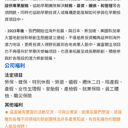
提供專業服務
，協助早期團隊解決
財務、募資、擴張、和管理
等各
項問題，同時也協助早期投資人或機構更能理解如何參與在早期投
資項目中。
-
2023年後
，我們開始往海外拓展，與日本、新加坡、美國和加拿
大當地創投和新創生態圈建立連結，不僅是將投資觸角延伸到海外
潛力地區，更將投資人視野拓展到各地商業人脈中。識富關注項目
也不再僅存於早期天使輪項目，也逐漸拓展至成長期新創，積極參
與於各階段的潛力新創發展。
公司福利
法定項目
勞保、健保、特別休假、勞退、婚假、週休二日、陪產假、
產假、女性生理假、安胎假、產檢假、就業保險、員工體
檢、職災保險
其他福利
★ 識富擁有豐富的活動交流，可與企業家、創業前輩們學習，並接
觸到各種不同領域的新創團隊及許多產業知識，有效拓展你的關鍵
人脈及視野！