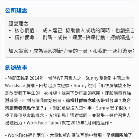
公司理念
經營理念

• 核心價值： 成人達己—協助他人成功的同時，也創造自己
• 精神使命： 創新、成長、速度—快速行動，持續精進，攜
加入識富，成為這股創新力量的一員，和我們一起打造更美
創辦故事
- 時間回推到2014年，當時WF 召集人之一Sunny 受邀到中國上海
WorkFace 演講。回想起那次經驗，Sunny 說到「那次演講搞不好
是改變我下半生的一次機緣。我當下對座談的氛圍，那股能量有強
烈感受，回到台灣我開始思考，
這樣社群概念能否帶到台灣？為台
灣創業者做點什麼？
」。
對於是否投入這件事，Sunny 想了很久，
找了幾位朋友聊概念，沒想到馬上獲得認同，並聚集十幾位召集人
出錢出力，WorkFace Taipei 就在2015年1月開始運作。
- WorkFace運作兩年，大量和新創團隊互動中發現
，早期團隊除了