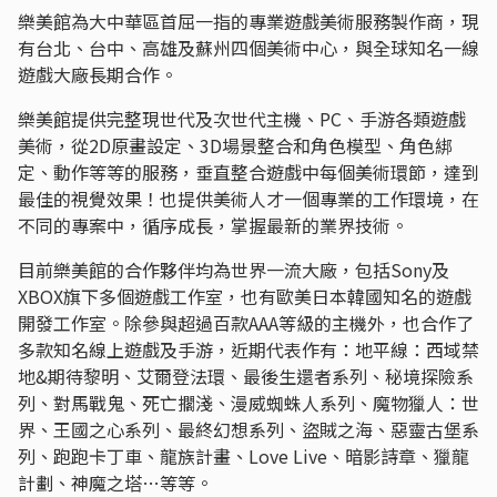
樂美館為大中華區首屈一指的專業遊戲美術服務製作商，現
有台北、台中、高雄及蘇州四個美術中心，與全球知名一線
遊戲大廠長期合作。
樂美館提供完整現世代及次世代主機、PC、手游各類遊戲
美術，從2D原畫設定、3D場景整合和角色模型、角色綁
定、動作等等的服務，垂直整合遊戲中每個美術環節，達到
最佳的視覺效果！也提供美術人才一個專業的工作環境，在
不同的專案中，循序成長，掌握最新的業界技術。
目前樂美館的合作夥伴均為世界一流大廠，包括Sony及
XBOX旗下多個遊戲工作室，也有歐美日本韓國知名的遊戲
開發工作室。除參與超過百款AAA等級的主機外，也合作了
多款知名線上遊戲及手游，近期代表作有：地平線：西域禁
地&期待黎明、艾爾登法環、最後生還者系列、秘境探險系
列、對馬戰鬼、死亡擱淺、漫威蜘蛛人系列、魔物獵人：世
界、王國之心系列、最終幻想系列、盜賊之海、惡靈古堡系
列、跑跑卡丁車、龍族計畫、Love Live、暗影詩章、獵龍
計劃、神魔之塔…等等。