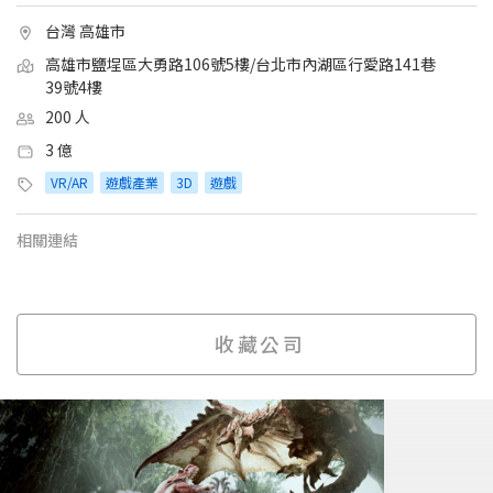
台灣 高雄市
高雄市鹽埕區大勇路106號5樓/台北市內湖區行愛路141巷
39號4樓
200 人
3 億
VR/AR
遊戲產業
3D
遊戲
相關連結
收藏公司