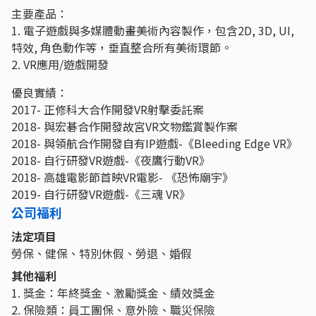
主要產品：
1. 電子遊戲與多媒體動畫美術內容製作，包含2D, 3D, UI,
特效, 角色動作等，垂直整合所有美術環節。
2. VR應用/遊戲開發
優良實績：
2017- 正修科大合作開發VR射擊委託案
2018- 與宏碁合作開發故宮VR文物鑑賞製作案
2018- 與領航合作開發自有IP遊戲-《Bleeding Edge VR》
2018- 自行研發VR遊戲-《夜鷹行動VR》
2018- 高雄電影節首映VR電影- 《恐怖廟宇》
2019- 自行研發VR遊戲-《三魂 VR》
公司福利
法定項目
勞保、健保、特別休假、勞退、婚假
其他福利
1. 獎金：年終獎金、激勵獎金、績效獎金
2. 保險類：員工團保、意外險、職災保險