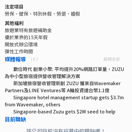
法定項目
勞保、健保、特別休假、勞退、婚假
其他福利
旅遊業特有旅遊補助金
優於業界的15天年假
開放式辦公環境
彈性工作時間
媒體報導
展開全部
( 6 )
數位時代 創業小聚: 平均提升20%網路訂單量，ZUZU
為中小型旅宿提供營收管理解決方案
新加坡旅宿營收管理新創 ZUZU 獲來自Wavemaker
Partners及LINE Ventures等 A輪投資達台幣1.1億
Singapore hotel management startup gets $3.7m
from Wavemaker, others
Singapore-based Zuzu gets $2M seed to help
small hotels compete with big chains
目前職缺
陸客不來怎麼辦？別只接團！ZUZU 要幫飯店業者衝上
該公司目前沒有招募中的職缺喔！