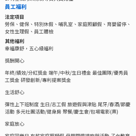
員工福利
法定項目
勞保、健保、特別休假、哺乳室、家庭照顧假、育嬰留停、
女性生理假、員工體檢
其他福利
幸福康舒，五心級福利
獎酬開心
年終/績效/分紅獎金 端午/中秋/生日禮金 最佳團隊/優秀員
工獎金 研發創新/專利提案獎金
生活舒心
彈性上下班制度 生日/志工假 旅遊假與津貼 尾牙/春酒/節慶
活動 多元社團活動/健身房 聚餐/慶生會/包場電影(票)
家庭放心
家庭同樂日 有薪家庭照顧假 母嬰關懷措施與活動 子女教育