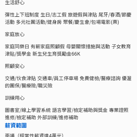
生活舒心
彈性上下班制度 生日/志工假 旅遊假與津貼 尾牙/春酒/節慶
活動 多元社團活動/健身房 聚餐/慶生會/包場電影(票)
家庭放心
家庭同樂日 有薪家庭照顧假 母嬰關懷措施與活動 子女教育
津貼/獎學金 新生兒生育獎勵金66K
照顧安心
交通/伙食津貼 交通車/員工停車場 免費健檢/醫療諮詢 優渥
的團保/醫療險/職災險
訓練用心
圖書室/線上學習系統 語言學習/檢定補助與獎金 專業證照
進修/檢定補助 外部訓練/進修補助
薪資範圍
面議（經常性薪資達4萬元）