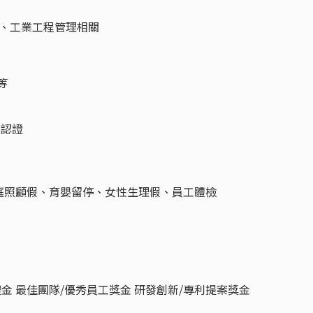
 、工業工程管理相關
等
P認證
庭照顧假、育嬰留停、女性生理假、員工體檢
日禮金 最佳團隊/優秀員工獎金 研發創新/專利提案獎金