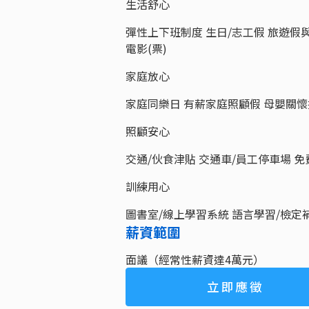
生活舒心
彈性上下班制度 生日/志工假 旅遊假與
電影(票)
家庭放心
家庭同樂日 有薪家庭照顧假 母嬰關懷
照顧安心
交通/伙食津貼 交通車/員工停車場 
訓練用心
圖書室/線上學習系統 語言學習/檢定
薪資範圍
面議（經常性薪資達4萬元）
立即應徵