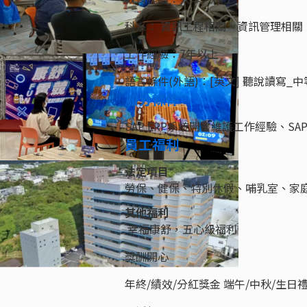
科系： 資訊工程相關、資訊管理相關
工作經驗：7年以上
語言條件(外語)：[英文] 聽說讀寫_中
加分條件
SAP ERP系統開發維護工作經驗、SA
員工福利
法定項目
勞保、健保、特別休假、哺乳室、家
其他福利
幸福康舒，五心級福利
獎酬開心
年終/績效/分紅獎金 端午/中秋/生