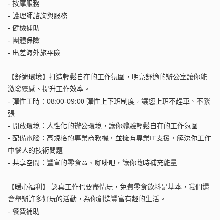
-
按摩服務
-
護理師諮詢與服務
-
健檢補助
-
團體保險
-
出差海外旅平險
【舒適環境】打造輕鬆自在的工作氛圍，明亮舒適的辦公室讓你能
激發靈感、提升工作效率。
-
彈性工時：08:00-09:00 彈性上下班制度，讓您上班不趕車、不緊
張
-
開放環境：人性化的辦公環境，讓你體驗輕鬆自在的工作氛圍
-
配備電腦：高規格的專業商務機，並擁有專業IT支援，解決你工作
中惱人的技術問題
-
共享空間：豐富的零食區、咖啡吧，讓你隨時補充能量
【暖心福利】 認真工作也要盡情玩，免費零食飲料是基本，我們還
會舉辦許多好玩的活動，為你創造豐富有趣的生活。
-
餐費補助