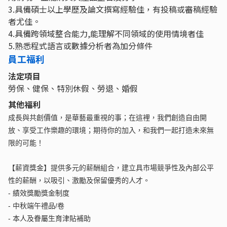
3.具備碩士以上學歷及論文撰寫經驗佳，有投稿或審稿經驗
者尤佳。
4.具備跨領域整合能力,能理解不同領域的使用情境者佳
5.熟悉程式語言或數據分析者為加分條件
員工福利
法定項目
勞保、健保、特別休假、勞退、婚假
其他福利
成長與共創價值，是華藝最重視的事；在這裡，我們創造自由開
放、享受工作樂趣的環境；期待你的加入，和我們一起打造未來無
限的可能！
【薪資獎金】提供多元的薪酬組合，建立具市場競爭性及內部公平
性的薪酬，以吸引、激勵及保留優秀的人才。
-
績效獎勵獎金制度
-
中秋端午禮品/卷
-
本人及眷屬生育津貼補助