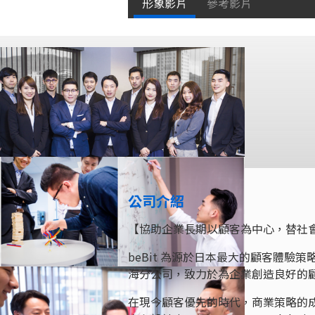
形象影片
參考影片
公司介紹
【協助企業長期以顧客為中心，替社
beBit 為源於日本最大的顧客體驗
海分公司，致力於為企業創造良好的
在現今顧客優先的時代，商業策略的