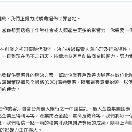
的組織，我們正努力將觸角遍佈世界各地。
，當你想要透過工作對社會或人類產生更多的影響力，你需要一
業，在創業之初洞察時代潮流，決心透過探索人類心理及行為特性
，一直到現在仍不忘初衷，持續地為客戶創造商業影響力，努力
出發提供策略性的解決方案，幫助企業客戶改善與顧客在數位化
溝通策略擴及全通路(O2O)溝通策略，隨著顧客意識抬頭，以
們的使命。
切合作的客戶包含台灣最大銀行之一中國信託、最大金控集團國泰
品企業三得利等等，產業跨及金融、電商及教育等，我們將每一
機，我們相信一點一滴的積累才能夠創造豐碩的成果，隨著上海
t的影響力正在擴大。