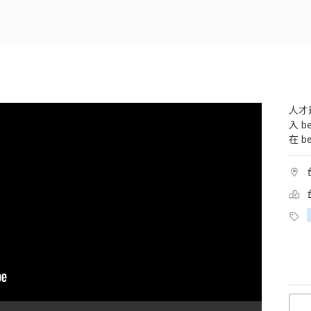
人才
入 
在 