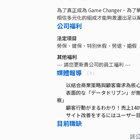
為了真正成為 Game Change
相信多元化的組成才能夠激盪出足以
公司福利
法定項目
勞保、健保、特別休假、勞退、婚假
其他福利
--- 請您更新貴公司的員工福利 ---
媒體報導
( 4 )
以結合商業策略與顧客需求為核心：
表面的な「データドリブン」が施
察」
顧客行動がまるわかり！売上14
サイト改善をするにはユーザー目
ザグラム」で掘っていく顧客インサ
目前職缺
該