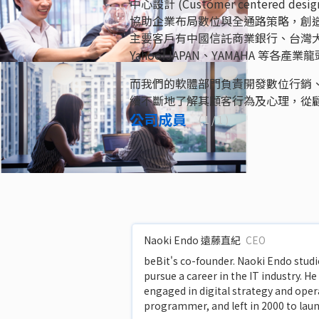
中心設計 (Customer center
協助企業布局數位與全通路策略，創
主要客戶有中國信託商業銀行、台灣大哥
Yahoo!JAPAN、YAMAHA 等各產業
而我們的軟體部門負責開發數位行銷、顧
續不斷地了解其顧客行為及心理，從
公司成員
(
1
/ 1 )
Naoki Endo 遠藤直紀
CEO
beBit's co-founder. Naoki Endo studi
pursue a career in the IT industry. 
engaged in digital strategy and oper
programmer, and left in 2000 to laun