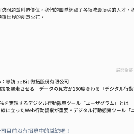
r，為了解決問題並創造價值，我們的團隊網羅了各領域最頂尖的人才，
顛覆世界的創意火花。
展開全部
專訪 beBit 微拓股份有限公司
策を迷走させる データの見方が180度変わる「デジタル行動
0％を実現するデジタル行動観察ツール「ユーザグラム」とは
線に立ったWeb行動観察が重要。デジタル行動観察ツール「
イトとサイトの改善点
公司目前沒有招募中的職缺喔！