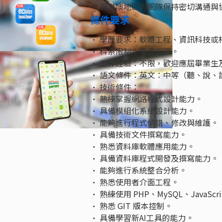
• 與港澳地區的團隊保持密切溝通與
條件要求
• 學歷要求：軟體工程、資訊科技或
• 科系限制：電資相關。
• 工作經驗：不限，歡迎應屆畢業生
• 語文條件：英文：中等（聽、說、
• 技術條件：
• 熟練掌握網路程式設計能力。
• 具備模組化系統設計能力。
• 能夠進行程式偵錯、修改與維護。
• 具備技術文件撰寫能力。
• 熟悉資料庫軟體應用能力。
• 具備資料庫程式開發及撰寫能力。
• 能夠進行系統整合分析。
• 熟悉使用者介面工程。
• 熟練使用 PHP、MySQL、JavaScr
• 熟悉 GIT 版本控制。
• 具備學習新AI工具的能力。