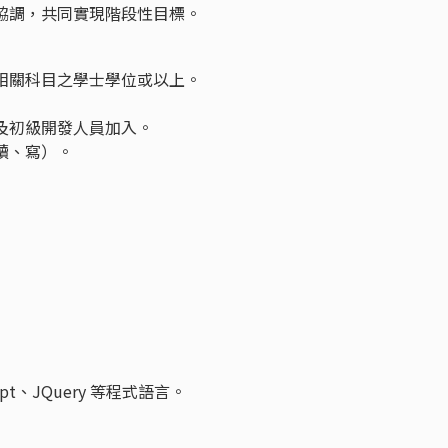
協調，共同實現階段性目標。
相關科目之學士學位或以上。
及初級開發人員加入。
讀、寫）。
ipt、JQuery 等程式語言。