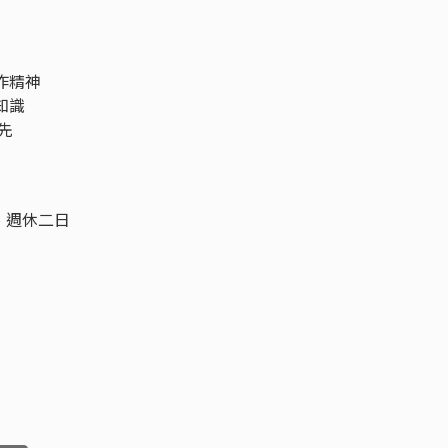
作精神
知識
優先
、週休二日