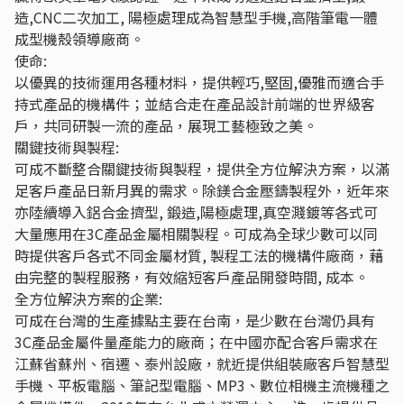
造,CNC二次加工, 陽極處理成為智慧型手機,高階筆電一體
成型機殼領導廠商。
使命:
以優異的技術運用各種材料，提供輕巧,堅固,優雅而適合手
持式產品的機構件；並結合走在產品設計前端的世界級客
戶，共同研製一流的產品，展現工藝極致之美。
關鍵技術與製程:
可成不斷整合關鍵技術與製程，提供全方位解決方案，以滿
足客戶產品日新月異的需求。除鎂合金壓鑄製程外，近年來
亦陸續導入鋁合金擠型, 鍛造,陽極處理,真空濺鍍等各式可
大量應用在3C產品金屬相關製程。可成為全球少數可以同
時提供客戶各式不同金屬材質, 製程工法的機構件廠商，藉
由完整的製程服務，有效縮短客戶產品開發時間, 成本。
全方位解決方案的企業:
可成在台灣的生產據點主要在台南，是少數在台灣仍具有
3C產品金屬件量產能力的廠商；在中國亦配合客戶需求在
江蘇省蘇州、宿遷、泰州設廠，就近提供組裝廠客戶智慧型
手機、平板電腦、筆記型電腦、MP3、數位相機主流機種之