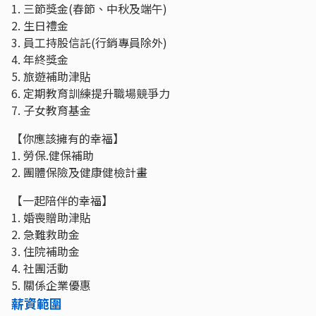
1. 三節獎金(春節、中秋及端午)
2. 生日禮金
3. 員工持股信託(行銷專員除外)
4. 年終獎金
5. 旅遊補助津貼
6. 定期教育訓練提升職場競爭力
7. 子女教育基金
【你應該擁有的幸福】
1. 勞保.健保補助
2. 團體保險及健康健檢計畫
【一起陪伴的幸福】
1. 婚喪贈助津貼
2. 急難救助金
3. 住院補助金
4. 社團活動
5. 關係企業優惠
薪資範圍