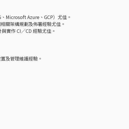
crosoft Azure、GCP）尤佳。
端相關架構規劃及佈署經驗尤佳。
統設計與實作 CI／CD 經驗尤佳。
。
建置及管理維護經驗。