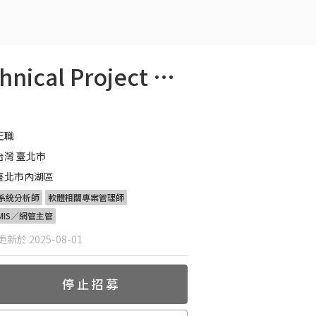
【資訊專才】雲端技術專案管理師TPM/Cloud Technical Project Management
正職
台灣 臺北市
臺北市內湖區
系統分析師
軟體相關專案管理師
MIS／網管主管
新於 2025-08-01
停止招募