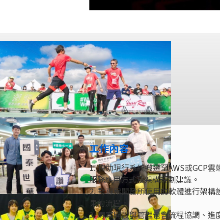
工作內容
1. 協助現行系統搬遷至AWS或GC
服務應用方式及架構規劃建議。
2. 對專案開發所使用的軟體進行架
果的流程。
3. 專案開設與管理包含流程協調、