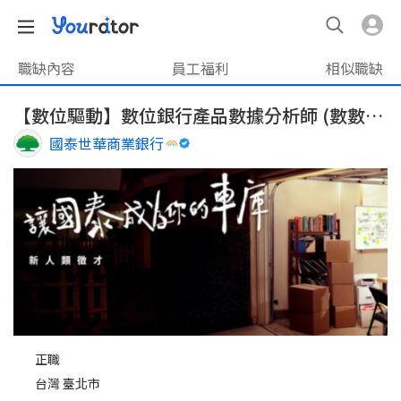
職缺內容
員工福利
相似職缺
【數位驅動】數位銀行產品數據分析師 (數數發,DDT)
國泰世華商業銀行
正職
台灣 臺北市