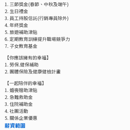
1. 三節獎金(春節、中秋及端午)
2. 生日禮金
3. 員工持股信託(行銷專員除外)
4. 年終獎金
5. 旅遊補助津貼
6. 定期教育訓練提升職場競爭力
7. 子女教育基金
【你應該擁有的幸福】
1. 勞保.健保補助
2. 團體保險及健康健檢計畫
【一起陪伴的幸福】
1. 婚喪贈助津貼
2. 急難救助金
3. 住院補助金
4. 社團活動
5. 關係企業優惠
薪資範圍