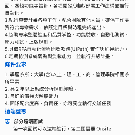
面、邏輯功能等設計，各項開發/測試/部署工作建構並推行
自動化。
3.執行專案計畫各項工作，配合團隊其他人員，確保工作品
質符合專案需求，依既定目標與時程完成產出。
4.協助專案整體進度和品質掌控、功能驗收、自動化測試、
壓力測試、上版規劃。
5.具備RPA自動化流程開發軟體(UiPath) 實作與維運能力。
6.定期檢測系統弱點與負載能力，並執行升級計畫。
條件要求
1. 學歷系所：大學(含)以上，理、工、商、管理學院相關系
所畢業
2. 具 2 年以上系統分析規劃經驗。
3. 良好的溝通與傾聽能力
4. 團隊配合度高，負責任，亦可獨立執行交辦任務
遠端型態
部分遠端面試
第一次面試可以遠端進行，第二關需要 Onsite