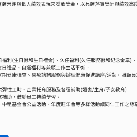
整體營運與個人績效表現來發放獎金，以具體落實獎酬與績效高
日福利(生日假和生日禮金)、久任福利(久任服務假和紀念金章)
念日禮品、自選福利等兼顧工作生活平衡。
、定期健康檢查、醫療諮詢服務與辦理健康促進講座/活動，照顧員
供彈性工時、企業托育服務及各種補助(婚喪/生育/子女教育)
進修補助，鼓勵員工持續學習。
日、中租基金會公益活動、年度旺年會等多樣活動讓同仁工作之餘