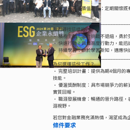
績目標。
• 持續服務與價值提升：定期關懷
誠度。
_____________________________
我們尋找這樣的你
• 積極主動：面對挑戰不退縮，勇於
• 快速行動：具備高度行動力，能迅
• 持續學習：樂於學習新知，適應快
_____________________________
為何選擇這份工作？
• 完整培訓計畫：提供為期4個月的
技能。
• 優渥獎酬制度：具市場競爭力的薪資
實質回報。
• 職涯發展機會：暢通的晉升路徑，
涯視野。
若您對金融業務充滿熱情，渴望成為
條件要求