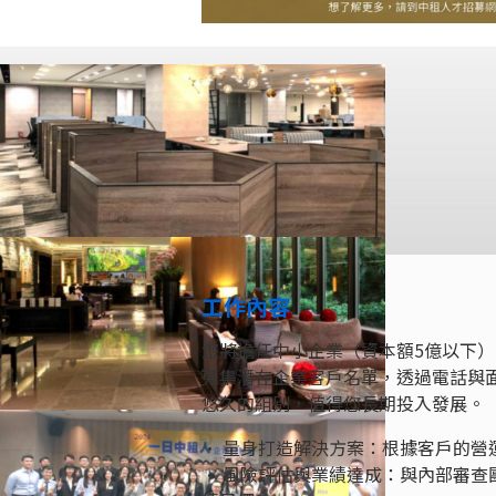
工作內容
您將擔任中小企業（資本額5億以下
蒐集潛在企業客戶名單，透過電話與
悠久的組別，值得您長期投入發展。
• 量身打造解決方案：根據客戶的
• 風險評估與業績達成：與內部審