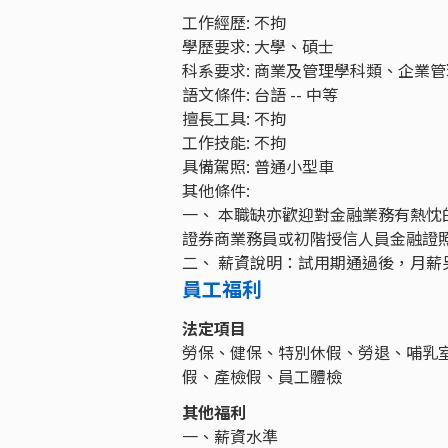
工作經歷: 不拘
學歷要求: 大學、碩士
科系要求: 商業及管理學科類、企業
語文條件: 台語 -- 中等
擅長工具: 不拘
工作技能: 不拘
具備駕照: 普通小型車
其他條件:
一、 本職缺亦歡迎對金融業務有熱
證券商業務員或初階授信人員金融證
二、 薪資說明：試用期通過後，月薪
員工福利
法定項目
勞保、健保、特別休假、勞退、哺乳
假、產檢假、員工體檢
其他福利
一、薪資水準