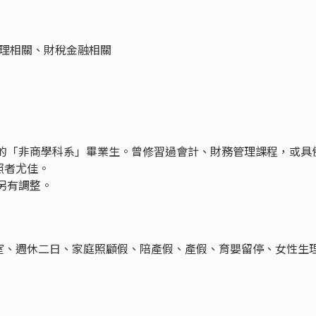
管理相關、財稅金融相關
忱的「非商學科系」畢業生。曾修習過會計、財務管理課程，或具
照者尤佳。
另有調整。
室、週休二日、家庭照顧假、陪產假、產假、育嬰留停、女性生