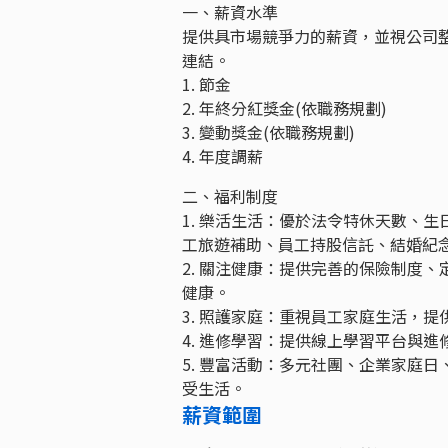
一、薪資水準
提供具市場競爭力的薪資，並視公司
連結。
1. 節金
2. 年終分紅獎金(依職務規劃)
3. 變動獎金(依職務規劃)
4. 年度調薪
二、福利制度
1. 樂活生活：優於法令特休天數、生
工旅遊補助、員工持股信託、結婚紀
2. 關注健康：提供完善的保險制度
健康。
3. 照護家庭：重視員工家庭生活，提
4. 進修學習：提供線上學習平台與
5. 豐富活動：多元社團、企業家庭
受生活。
薪資範圍