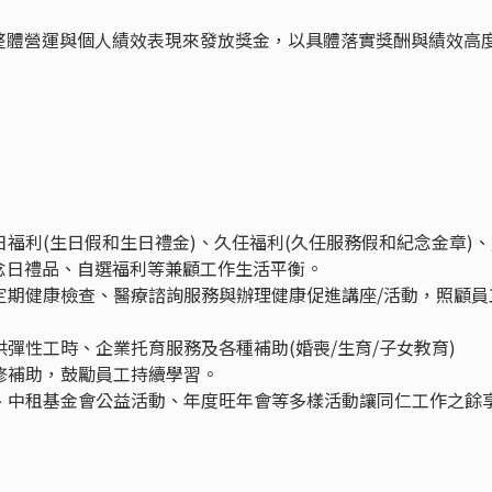
整體營運與個人績效表現來發放獎金，以具體落實獎酬與績效高
日福利(生日假和生日禮金)、久任福利(久任服務假和紀念金章)
念日禮品、自選福利等兼顧工作生活平衡。
、定期健康檢查、醫療諮詢服務與辦理健康促進講座/活動，照顧員
供彈性工時、企業托育服務及各種補助(婚喪/生育/子女教育)
進修補助，鼓勵員工持續學習。
日、中租基金會公益活動、年度旺年會等多樣活動讓同仁工作之餘