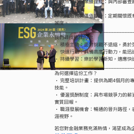
• 風險評估與業績達成：與內部審
績目標。
• 持續服務與價值提升：定期關懷
誠度。
_____________________________
我們尋找這樣的你
• 積極主動：面對挑戰不退縮，勇於
• 快速行動：具備高度行動力，能迅
• 持續學習：樂於學習新知，適應快
_____________________________
為何選擇這份工作？
• 完整培訓計畫：提供為期4個月的
技能。
• 優渥獎酬制度：具市場競爭力的薪資
實質回報。
• 職涯發展機會：暢通的晉升路徑，
涯視野。
若您對金融業務充滿熱情，渴望成為