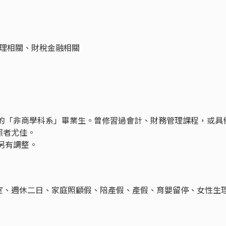
管理相關、財稅金融相關
忱的「非商學科系」畢業生。曾修習過會計、財務管理課程，或具
照者尤佳。
另有調整。
室、週休二日、家庭照顧假、陪產假、產假、育嬰留停、女性生