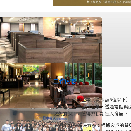
工作內容
工作職責
您將擔任中小企業（資本額5億以下
蒐集潛在企業客戶名單，透過電話與
悠久的組別，值得您長期投入發展。
• 量身打造解決方案：根據客戶的