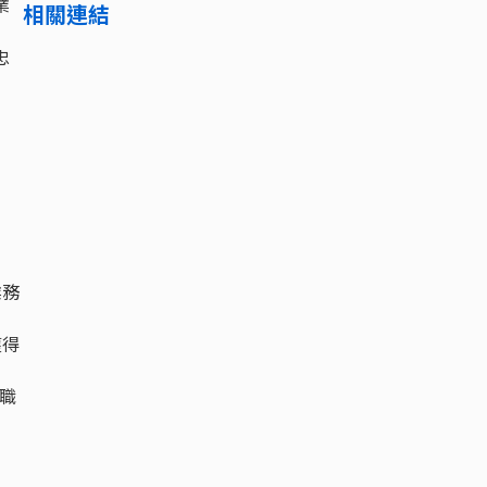
業
相關連結
忠
業務
獲得
職