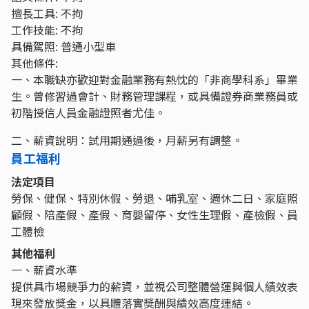
擅長工具: 不拘
工作技能: 不拘
具備駕照: 普通小型車
其他條件:
一、本職缺亦歡迎對金融業務有熱忱的「非商學科系」畢業
生。曾修習過會計、財務管理課程，或具備證券商業務員或
初階授信人員金融證照者尤佳。
二、薪資說明：試用期通過後，月薪另有調整。
員工福利
法定項目
勞保、健保、特別休假、勞退、哺乳室、週休二日、家庭照
顧假、陪產假、產假、育嬰留停、女性生理假、產檢假、員
工體檢
其他福利
一、薪資水準
提供具市場競爭力的薪資，並視公司整體營運與個人績效表
現來發放獎金，以具體落實獎酬與績效高度連結。