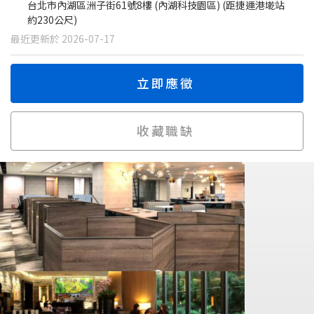
台北市內湖區洲子街61號8樓 (內湖科技園區) (距捷運港墘站
約230公尺)
最近更新於 2026-07-17
立即應徵
收藏職缺