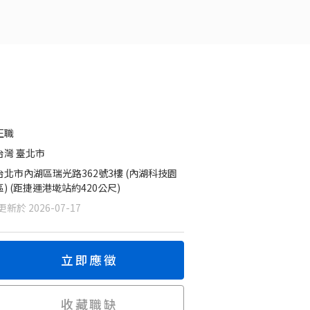
正職
台灣 臺北市
台北市內湖區瑞光路362號3樓 (內湖科技園
區) (距捷運港墘站約420公尺)
新於 2026-07-17
立即應徵
收藏職缺