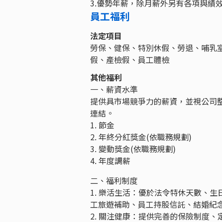
3.優勢年薪，除月薪外另有各項與績
員工福利
法定項目
勞保、健保、特別休假、勞退、哺乳
假、產檢假、員工體檢
其他福利
一、薪資水準
提供具市場競爭力的薪資，並視公司
連結。
1. 節金
2. 年終分紅獎金(依職務規劃)
3. 變動獎金(依職務規劃)
4. 年度調薪
二、福利制度
1. 樂活生活：優於法令特休天數、生
工旅遊補助、員工持股信託、結婚紀
2. 關注健康：提供完善的保險制度