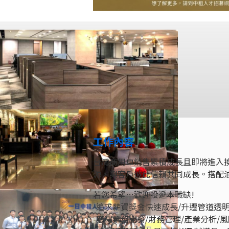
工作內容
台灣商用車銷售累積成長且即將進入
源，與客戶彼此信賴共同成長。搭配
若您希望…歡迎投遞本職缺!
-追求薪資獎金快速成長/升遷管道透
-獲得業務開發/財務管理/產業分析/