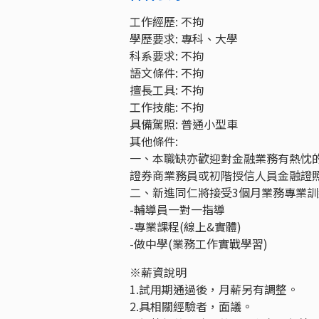
工作經歷: 不拘
學歷要求: 專科、大學
科系要求: 不拘
語文條件: 不拘
擅長工具: 不拘
工作技能: 不拘
具備駕照: 普通小型車
其他條件:
一、本職缺亦歡迎對金融業務有熱忱
證券商業務員或初階授信人員金融證
二、新進同仁將接受3個月業務專業
-輔導員一對一指導
-專業課程(線上&實體)
-做中學(業務工作實戰學習)
※薪資說明
1.試用期通過後，月薪另有調整。
2.具相關經驗者，面議。