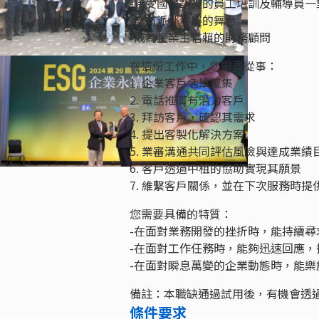
-接受國際認證的員工培訓及輔導員一
-擁有派外發展的舞台
-成為企業主信賴的財務顧問
在這份工作中，您需要從事：
1. 企業客戶名單蒐集
2. 電話推廣有潛力客戶
3. 拜訪客戶，確認其需求
4. 提出客製化解決方案
5. 業審溝通共同評估風險與達成業績
6. 客戶透過中租的協助實現其願景
7. 維繫客戶關係，並在下次服務時
您需要具備的特質：
-在面對業務開發的挫折時，能持續
-在面對工作任務時，能夠迅速回應
-在面對瞬息萬變的企業動態時，能
備註：本職缺通過試用後，有機會透過
條件要求