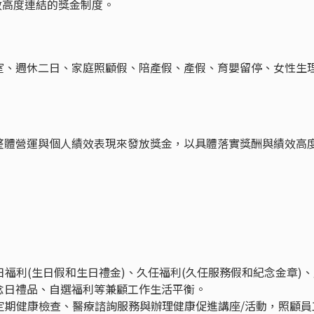
效高度連結的獎金制度。
室、週休二日、家庭照顧假、陪產假、產假、育嬰留停、女性生
整體營運與個人績效表現來發放獎金，以具體落實獎酬與績效高
日福利(生日假和生日禮金)、久任福利(久任服務假和紀念金章)
念日禮品、自選福利等兼顧工作生活平衡。
、定期健康檢查、醫療諮詢服務與辦理健康促進講座/活動，照顧員