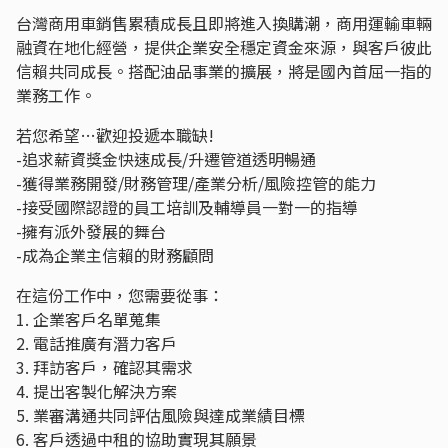
台灣商用車銷售累積成長且即將進入換購潮，商用運輸車輛
融資在地化經營，提供企業安全穩定資金來源，與客戶彼此
信賴共同成長。搭配油品事業的擴展，將是國內首屈一指的
業務工作。
若您希望…歡迎投遞本職缺!
-追求薪資獎金快速成長/升遷管道透明暢通
-獲得業務開發/財務管理/產業分析/風險控管的能力
-接受國際認證的員工培訓及輔導員一對一的指導
-擁有派外發展的舞台
-成為企業主信賴的財務顧問
在這份工作中，您需要從事：
1. 企業客戶名單蒐集
2. 電話推廣有潛力客戶
3. 拜訪客戶，確認其需求
4. 提出客製化解決方案
5. 業審溝通共同評估風險與達成業績目標
6. 客戶透過中租的協助實現其願景