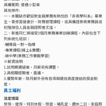
具備駕照: 普通小型車
其他條件:
一、本職缺亦歡迎對金融業務有熱忱的「非商學科系」畢業
生。曾修習過會計、財務管理課程，或具備證券商業務員或
初階授信人員金融證照者尤佳。
二、新進同仁將接受3個月業務專業訓練課程，內容包含下
列系統化培訓：
-輔導員一對一指導
-專業課程(線上&實體)
-做中學(業務工作實戰學習)
※薪資說明
1.試用期通過後，月薪另有調整。
2.具相關經驗者，面議。
3.優勢年薪，除月薪外另有各項與績效高度連結的獎金制
度。
員工福利
法定項目
勞保、健保、特別休假、勞退、哺乳室、週休二日、家庭照