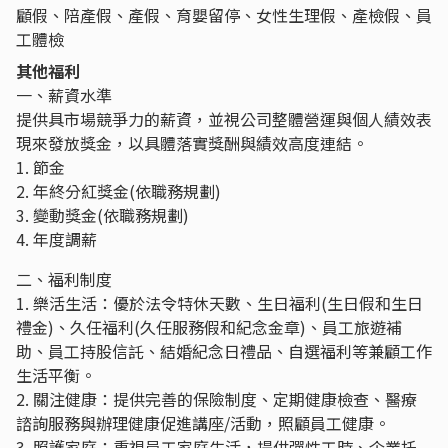
顧假、陪產假、產假、育嬰留停、女性生理假、產檢假、員
工體檢
其他福利
一、薪資水準
提供具市場競爭力的薪資，並視公司整體營運與個人績效表
現來發放獎金，以具體落實獎酬與績效高度連結。
1. 節金
2. 年終分紅獎金(依職務規劃)
3. 變動獎金(依職務規劃)
4. 年度調薪
二、福利制度
1. 樂活生活：優於法令特休天數、生日福利(生日假和生日
禮金)、久任福利(久任服務假和紀念金章)、員工旅遊補
助、員工持股信託、結婚紀念日禮品、自選福利等兼顧工作
生活平衡。
2. 關注健康：提供完善的保險制度、定期健康檢查、醫療
諮詢服務與辦理健康促進講座/活動，照顧員工健康。
3. 照護家庭：重視員工家庭生活，提供彈性工時、企業托