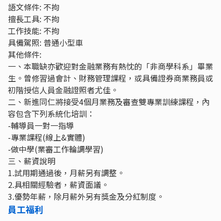
語文條件: 不拘
擅長工具: 不拘
工作技能: 不拘
具備駕照: 普通小型車
其他條件:
一、本職缺亦歡迎對金融業務有熱忱的「非商學科系」畢業
生。曾修習過會計、財務管理課程，或具備證券商業務員或
初階授信人員金融證照者尤佳。
二、新進同仁將接受4個月業務及審查雙專業訓練課程，內
容包含下列系統化培訓：
-輔導員一對一指導
-專業課程(線上&實體)
-做中學(業審工作輪調學習)
三、薪資說明
1.試用期通過後，月薪另有調整。
2.具相關經驗者，薪資面議。
3.優勢年薪，除月薪外另有獎金及分紅制度。
員工福利