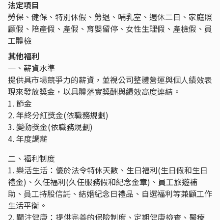
法定項目
勞保、健保、特別休假、勞退、哺乳室、週休二日、家庭照
顧假、陪產假、產假、育嬰留停、女性生理假、產檢假、員
工體檢
其他福利
一、薪資水準
提供具市場競爭力的薪資，並視公司整體營運與個人績效表
現來發放獎金，以具體落實獎酬與績效高度連結。
1. 節金
2. 年終分紅獎金(依職務規劃)
3. 變動獎金(依職務規劃)
4. 年度調薪
二、福利制度
1. 樂活生活：優於法令特休天數、生日福利(生日假和生日
禮金)、久任福利(久任服務假和紀念金章)、員工旅遊補
助、員工持股信託、結婚紀念日禮品、自選福利等兼顧工作
生活平衡。
2. 關注健康：提供完善的保險制度、定期健康檢查、醫療