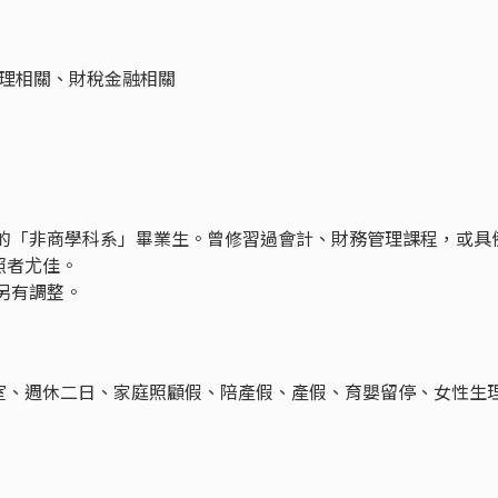
管理相關、財稅金融相關
忱的「非商學科系」畢業生。曾修習過會計、財務管理課程，或具
照者尤佳。
另有調整。
室、週休二日、家庭照顧假、陪產假、產假、育嬰留停、女性生