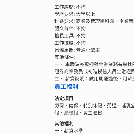
工作經歷: 不拘
學歷要求: 大學以上
科系要求: 商業及管理學科類、企業
語文條件: 不拘
擅長工具: 不拘
工作技能: 不拘
具備駕照: 普通小型車
其他條件:
一、 本職缺亦歡迎對金融業務有熱
證券商業務員或初階授信人員金融證
二、 薪資說明：試用期通過後，月薪
員工福利
法定項目
勞保、健保、特別休假、勞退、哺乳
假、產檢假、員工體檢
其他福利
一、薪資水準