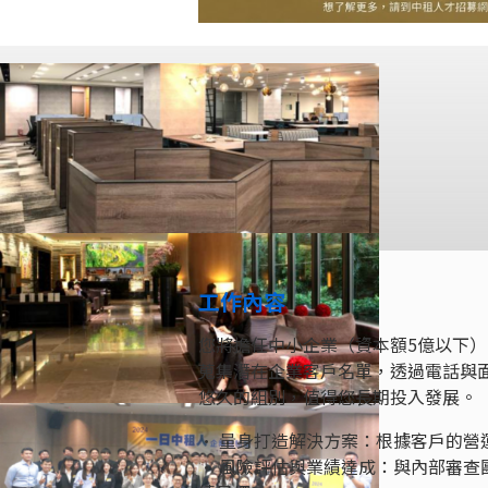
工作內容
您將擔任中小企業（資本額5億以下
蒐集潛在企業客戶名單，透過電話與
悠久的組別，值得您長期投入發展。
• 量身打造解決方案：根據客戶的
• 風險評估與業績達成：與內部審