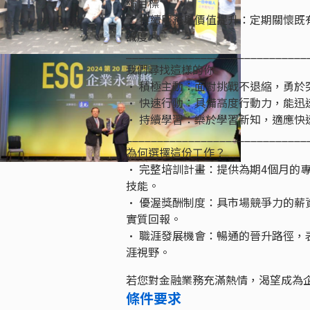
績目標。
• 持續服務與價值提升：定期關懷
誠度。
_____________________________
我們尋找這樣的你
• 積極主動：面對挑戰不退縮，勇於
• 快速行動：具備高度行動力，能迅
• 持續學習：樂於學習新知，適應快
_____________________________
為何選擇這份工作？
• 完整培訓計畫：提供為期4個月的
技能。
• 優渥獎酬制度：具市場競爭力的薪資
實質回報。
• 職涯發展機會：暢通的晉升路徑，
涯視野。
若您對金融業務充滿熱情，渴望成為
條件要求