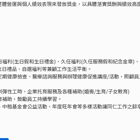
整體營運與個人績效表現來發放獎金，以具體落實獎酬與績效高
日福利(生日假和生日禮金)、久任福利(久任服務假和紀念金章)
念日禮品、自選福利等兼顧工作生活平衡。
、定期健康檢查、醫療諮詢服務與辦理健康促進講座/活動，照顧員
供彈性工時、企業托育服務及各種補助(婚喪/生育/子女教育)
進修補助，鼓勵員工持續學習。
日、中租基金會公益活動、年度旺年會等多樣活動讓同仁工作之餘