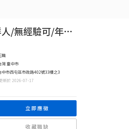
【中小企業】金融行銷業務人員（中彰）*歡迎新鮮人/無經驗可/年後轉職
正職
台灣 臺中市
台中市西屯區市政路402號33樓之3
新於 2026-07-17
立即應徵
收藏職缺