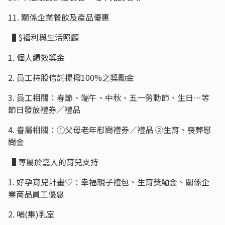
11. 關係企業餐飲及產品優惠
▐ $福利與生活照顧
1. 個人績效獎金
2. 員工持股信託提撥100%之獎勵金
3. 員工相關：春節、端午、中秋、五一勞動節、生日…等
節日發放禮券／禮品
4. 眷屬相關：①父母老年慰問禮券／禮品 ②生育、喪葬慰
問金
▐ 專屬於嘉人的育兒支持
1. 好孕育兒計畫♡：幸福親子禮包、生育獎勵金、關係企
業商品員工優惠
2. 哺(集)乳室