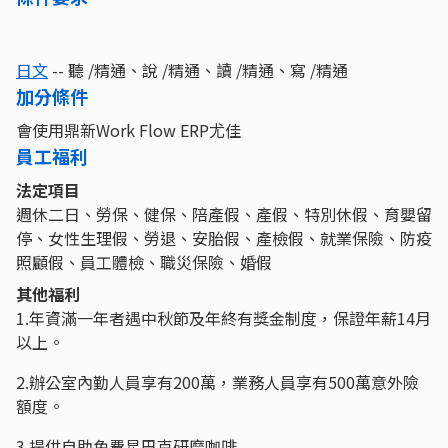
日文
-- 聽 /精通、說 /精通、讀 /精通、寫 /精通
加分條件
會使用鼎新Work Flow ERP尤佳
員工福利
法定項目
週休二日、勞保、健保、陪產假、產假、特別休假、育嬰留
停、女性生理假、勞退、安胎假、產檢假、就業保險、防疫
照顧假、員工體檢、職災保險、婚假
其他福利
1.年資滿一年者遇中秋節及年終有獎金制度，保證年薪14月
以上。
2.辦公室內勤人員享有200萬，業務人員享有500萬意外險
額度。
3.提供自助免費星巴克研磨咖啡