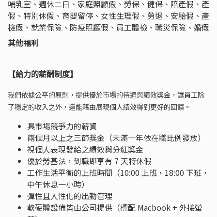
哺乳室、週休二日、家庭照顧假、勞保、健保、陪產假、產
假、特別休假、育嬰留停、女性生理假、勞退、安胎假、產
檢假、就業保險、防疫照顧假、員工體檢、職災保險、婚假
其他福利
【給力的薪酬制度】
我們依據公平的原則，提供優於市場的待遇與績效獎金，讓員工除
了穩定的收入之外，還能藉由展現個人績效得到更好的回饋。
具市場競爭力的薪資
兩個月以上之三節獎金（未滿一年依在職比例發放）
視個人表現發給之績效與分紅獎金
優於勞基法，到職即享有 7 天特休假
工作生活平衡的上班時間（10:00 上班，18:00 下班，
中午休息一小時）
彈性且人性化的出勤管理
軟硬體設備皆由公司提供（標配 Macbook + 外接螢