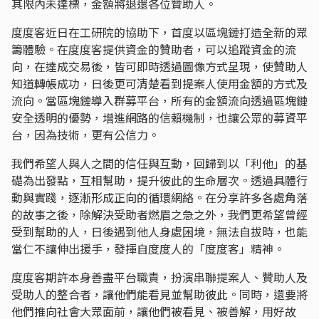
其限內未達標，金額將退還各位贊助人。
度度客近日在工研院的協助下，首度以區塊鏈打造全新的眾
籌體驗。在度度客提供資金的贊助者，可以追蹤資金的流
向，在達成交易後，皆可即時透過圖像方式呈現，使贊助人
知道轉帳成功，日後更可清楚看到提案人使用金額的方式及
流向。當區塊鏈導入群募平台，所有的金額流向透過區塊鏈
安全透明的優勢，增進網路的信賴機制，也讓公眾的募資平
台，因為技術，更有公信力。
我們希望人與人之間的信任與互動，回歸到以「利他」的基
礎為出發點，互相幫助，提升彼此的生命層次。透過具體行
動與實踐，逐漸形成正向的循環網絡。在分享許多各處角落
的故事之後，除解決受助者燃眉之急之外，我們更希望曾經
受到幫助的人，日後遇到他人身處困境，無法自拔時，也能
當仁不讓伸出援手，發揮自度度人的「度度客」精神。
度度客期許本身善盡平台職責，扮演串聯提案人、贊助人及
受助人的整合者，讓他們能看見並幫助彼此。同時，還要將
他們推向社會大眾面前，讓他們被看見、被善解，用好故