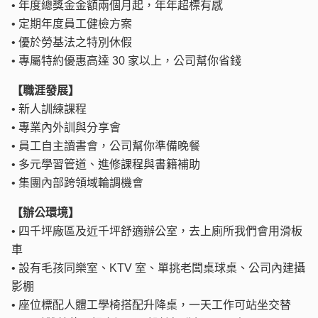
• 年度總獎金金額兩個月起，年年超標有感
• 定期年度員工健檢方案
• 優於勞基法之特別休假
• 專屬特約優惠高達 30 家以上，公司幫你省錢
【職涯發展】
• 新人訓練課程
• 專業內外訓與分享會
• 員工自主讀書會，公司幫你準備晚餐
• 多元學習管道、進修課程與書籍補助
• 集團內部跨領域輪調機會
【辦公環境】
• 四千坪廠區及近千坪舒適辦公室，去上廁所我們會用滑板
車
• 設有毛孩同樂室、KTV 室、單挑老闆桌球桌、公司內建攝
影棚
• 座位標配人體工學椅搭配升降桌，一天工作可站坐交替