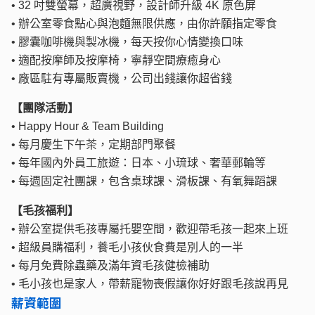
• 32 吋雙螢幕，超廣視野，設計師升級 4K 原色屏
• 辦公室零食點心與泡麵無限供應，由你許願指定零食
• 膠囊咖啡機與製冰機，每天按你心情變換口味
• 適配按摩師及按摩椅，寧靜空間療癒身心
• 廠區駐有專屬販賣機，公司出錢讓你超省錢
【團隊活動】
• Happy Hour & Team Building
• 每月慶生下午茶，定期部門聚餐
• 每年國內外員工旅遊：日本、小琉球、奢華郵輪等
• 每週固定社團課，包含桌球課、滑板課、有氧舞蹈課
【毛孩福利】
• 辦公室提供毛孩專屬托嬰空間，歡迎帶毛孩一起來上班
• 超級員購福利，養毛小孩伙食費是別人的一半
• 每月免費除蟲藥及滿年資毛孩健檢補助
• 毛小孩也是家人，帶薪寵物喪假讓你好好跟毛孩說再見
薪資範圍