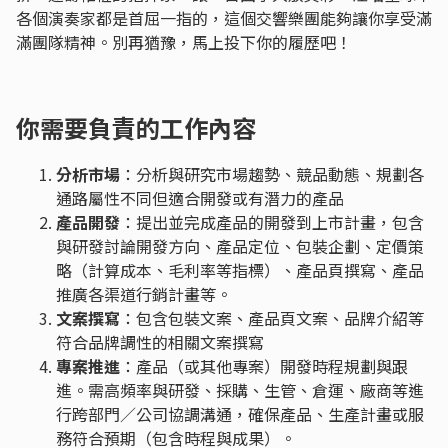
各個演奏家都是首屈一指的，這個交響樂團能夠讓你享受滿
滿團隊精神。別再猶豫，馬上投下你的履歷吧！
你需要負責的工作內容
分析市場
：分析與研究市場趨勢、競品動態、規劃各
通路屬性不同但適合開發或有潛力的產品
產品開發
：提出並完成產品的開發到上市計畫，包含
與研發討論開發方向、產品定位、包裝企劃、定價策
略（計算成本、毛利率等指標）、產品頁撰寫、產品
推廣各渠道行銷計畫等。
文案撰寫
：包含包裝文案、產品頁文案、品牌介紹等
符合品牌調性的相關文案撰寫
專案推進
：產品（或其他專案）開發時程規劃與跟
進。需高頻率與研發、採購、生管、倉運、廠商等進
行跨部門／公司協調溝通，確保產品、生產計畫或服
務符合預期（包含時程與成果）。