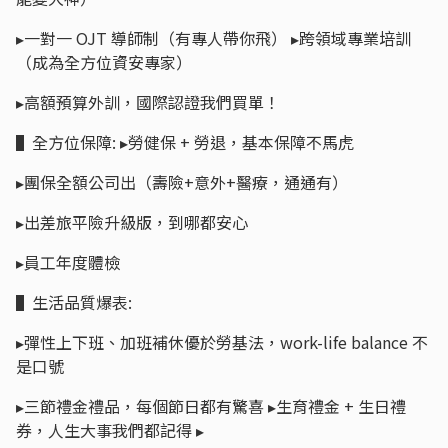
▸一對一 OJT 導師制（有專人帶你飛） ▸跨領域專業培訓
（成為全方位資安專家）
▸高額預算外訓，國際認證我們買單！
▌全方位保障: ▸勞健保 + 勞退，基本保障不馬虎
▸團保全額公司出（壽險+意外+醫療，通通有）
▸出差旅平險升級版，到哪都安心
▸員工年度體檢
▌生活品質爆表:
▸彈性上下班、加班補休優於勞基法，work-life balance 不
是口號
▸三節禮金禮品，每個節日都有驚喜 ▸生育禮金 + 生日禮
券，人生大事我們都記得 ▸