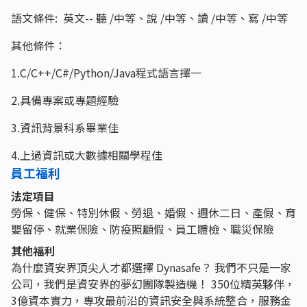
語文條件: 英文-- 聽 /中等、說 /中等、讀 /中等、寫 /中等
其他條件：
1.C/C++/C#/Python/Java程式語言擇一
2.具備專案或專題經驗
3.資訊背景科系畢業佳
4.上過資訊或大數據相關學程佳
員工福利
法定項目
勞保、健保、特別休假、勞退、婚假、週休二日、產假、育
嬰留停、就業保險、防疫照顧假、員工體檢、職災保險
其他福利
為什麼資安界頂尖人才都選擇 Dynasafe？ 我們不只是一家
公司，我們是資安界的夢幻團隊製造機！ 350位精英夥伴，
3億資本實力，專攻最前沿的資訊安全與系統整合，服務金