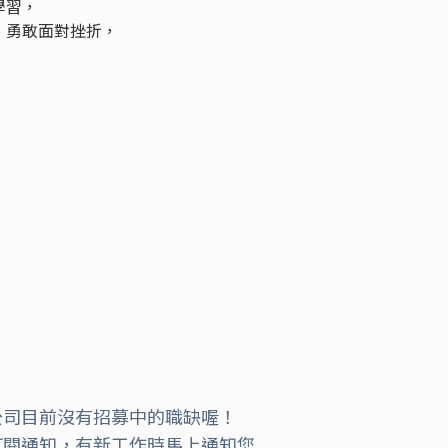
學習，
、勇敢面對挫折，
公司目前沒有招募中的職缺喔！
訂閱通知，有新工作時馬上通知您