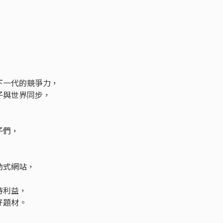
下一代的競爭力，
孩子與世界同步，
子們，
動式網站，
待利益，
好題材。