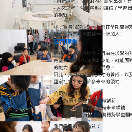
- 創新思考：從人的內在需求出發，
- 人文思考：背包客系列讓孩子學習
的視野。
除了寒暑假的活動，我們在學期間週
創新教育有熱情的夥伴一起加入！
公司理念
根據英國的官方統計，目前在求學的
寄望只傳授小孩知識和技能，就能面
的能力，而不只是給他們魚。
因此，我們非常重視人才的養成，以
國家社會，培養許多未來的領袖！
公司核心價值：
• 持續不斷的追求教育創新
• 多元創新學習，培育未來領袖
• 肩負社會責任，幫助弱勢學童翻
我們需要的員工特質：