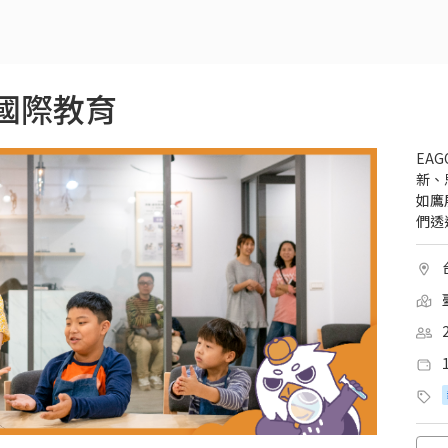
展國際教育
EA
新、
如鷹
們透