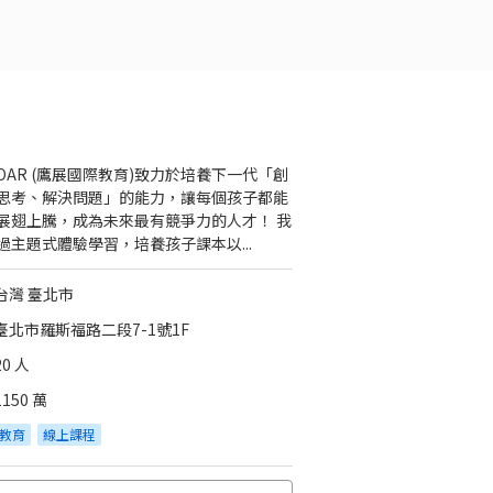
GOAR (鷹展國際教育)致力於培養下一代「創
思考、解決問題」的能力，讓每個孩子都能
展翅上騰，成為未來最有競爭力的人才！ 我
過主題式體驗學習，培養孩子課本以...
台灣 臺北市
臺北市羅斯福路二段7-1號1F
20 人
1150 萬
教育
線上課程