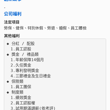
-
公司福利
法定項目
勞保、健保、特別休假、勞退、婚假、員工體檢
其他福利
◆ 分紅 / 配股

　1.員工認股

◆ 獎金 / 禮品類

　1.年薪保障14個月

　2.久任獎金

　3.專利發明獎金

　4.三節禮金及生日禮金

◆ 保險類

　1.員工團保

◆ 制度類

　1.績效獎金

　2.員工認股權

　3.試用期滿調薪(依考評)
