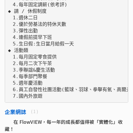
　4.每年固定調薪(依考評)

◆ 請 / 休假制度

　1.週休二日

　2.優於勞基法的特休天數

　3.彈性出勤

　4.連假前提早下班

　5.生日假:生日當月給假一天

◆ 活動類

　1.每月固定零食提供

　2.每月二次下午茶

　3.季聯誼&慶生活動

　4.每季部門聚餐

　5.週年慶活動

　6.員工自發性社團活動(籃球、羽球、拳擊有氧、高爾夫球
　7.國內外旅遊
企業網誌
( 1 )
在 FlowVIEW，每一年的成長都值得被「實體化」收
藏！