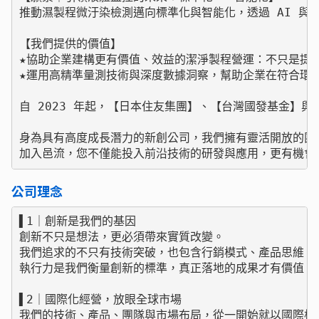
推動濕製程微汙染檢測邁向標準化與智能化，透過 AI 與
【我們提供的價值】

★協助企業建構更有價值、效益的潔淨製程營運：不只是提供
★運用高精準量測技術與深度數據洞察，幫助企業在符合環保
自 2023 年起，【日本住友集團】、【台灣國發基金】與
身為具有高度成長潛力的新創公司，我們擁有靈活開放的團
加入邑流，您不僅能投入前沿技術的研發與應用，更有機會
公司理念
▌1｜創新是我們的基因

創新不只是想法，更必須帶來實質改變。

我們追求的不只有技術突破，也包含行銷模式、產品思維、
執行力是我們衡量創新的標準，真正落地的成果才有價值。

▌2｜國際化經營，放眼全球市場

我們的技術、產品、團隊與市場布局，從一開始就以國際標準