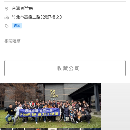
台灣 新竹縣
竹北市高鐵二路32號7樓之3
跨國
相關連結
收藏公司