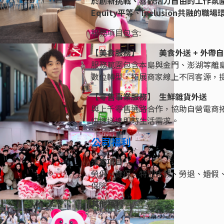
於創新挑戰、喜歡活力自由的工作氛圍，歡
Equity平等、Inclusion共融的職
服務項目包含:
【美食服務】 美食外送 + 外帶
服務範圍包含本島與金門、澎湖等離
數位轉型，拓展商家線上不同客源，
【零售事業服務】 生鮮雜貨外送
與上千零售通路合作，協助自營電商
快速送達即時生活需求。
公司福利
法定項目
勞保、健保、特別休假、勞退、婚假
保險
其他福利