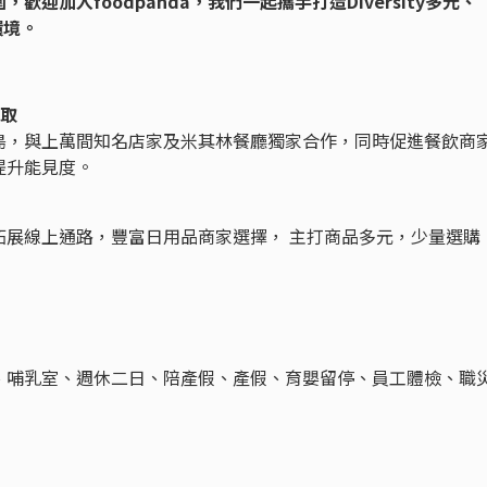
迎加入foodpanda，我們一起攜手打造Diversity多元、
場環境。
自取
島，與上萬間知名店家及米其林餐廳獨家合作，同時促進餐飲商
提升能見度。
拓展線上通路，豐富日用品商家選擇， 主打商品多元，少量選購
、哺乳室、週休二日、陪產假、產假、育嬰留停、員工體檢、職