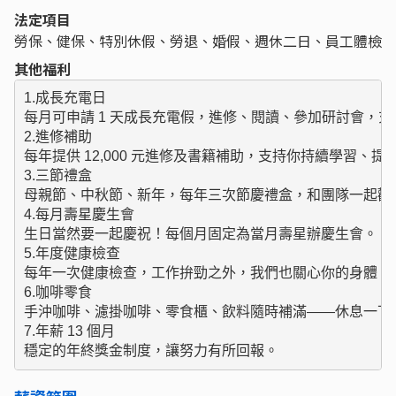
法定項目
勞保、健保、特別休假、勞退、婚假、週休二日、員工體檢
其他福利
1.成長充電日

每月可申請 1 天成長充電假，進修、閱讀、參加研討會，充
2.進修補助

每年提供 12,000 元進修及書籍補助，支持你持續學習、提升
3.三節禮盒

母親節、中秋節、新年，每年三次節慶禮盒，和團隊一起歡慶
4.每月壽星慶生會

生日當然要一起慶祝！每個月固定為當月壽星辦慶生會。

5.年度健康檢查

每年一次健康檢查，工作拚勁之外，我們也關心你的身體。

6.咖啡零食

手沖咖啡、濾掛咖啡、零食櫃、飲料隨時補滿——休息一下，
7.年薪 13 個月

穩定的年終獎金制度，讓努力有所回報。