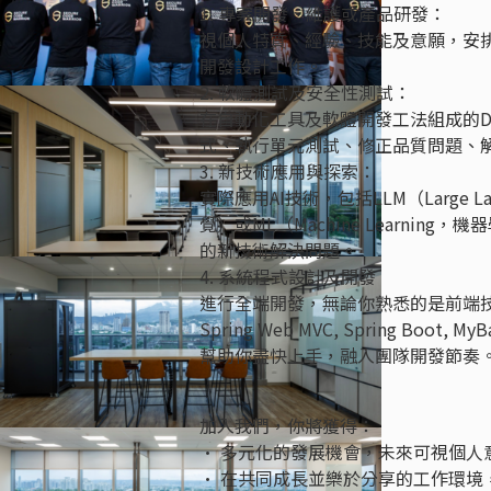
1. 專案開發、維護或產品研發：
視個人特質、經驗、技能及意願，安
開發設計工作。
2. 軟體測試及安全性測試：
在自動化工具及軟體開發工法組成的De
式、執行單元測試、修正品質問題、
3. 新技術應用與探索：
實際應用AI技術，包括LLM（Large La
覺）或ML（Machine Learni
的新技術解決問題。
4. 系統程式設計及開發
進行全端開發，無論你熟悉的是前端技術（如
Spring Web MVC, Spring 
幫助你盡快上手，融入團隊開發節奏
加入我們，你將獲得：
• 多元化的發展機會，未來可視個
• 在共同成長並樂於分享的工作環境