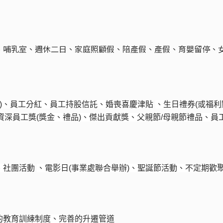
、哺乳室、週休二日、家庭照顧假、陪產假、產假、育嬰留停、
數)、員工分紅、員工持股信託、婚喪喜慶津貼
、生日禮券(或福利
資深員工獎
(
獎金、禮品
)
、傑出貢獻獎、父親節
/
母親節禮品、員
、社團活動
、電影日
(
事業處聯合舉辦
)
、聖誕節活動、不定期歡
的教育訓練制度、完善的升遷管道