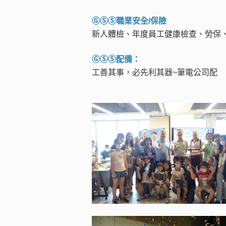
Ⓖ
ⓈⓈ
職業安全
/
保險
新人體檢、年度員工健康檢查、勞保
Ⓖ
ⓈⓈ配備：
工善其事，必先利其器~筆電公司配