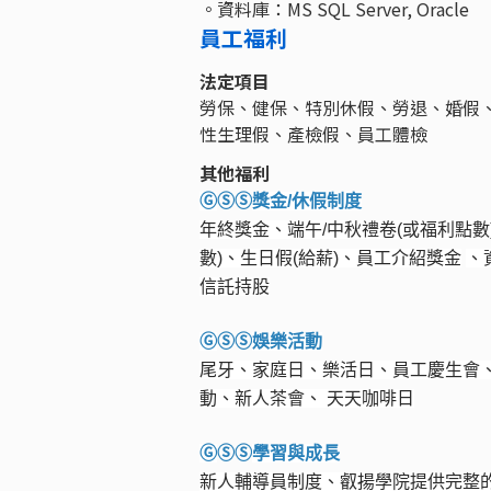
。資料庫：MS SQL Server, Oracle
員工福利
法定項目
勞保、健保、特別休假、勞退、婚假
性生理假、產檢假、員工體檢
其他福利
Ⓖ
ⓈⓈ
獎金
/
休假制度
年終獎金、端午
/
中秋禮卷(或福利點
數)、生日假
(
給薪
)
、員工介紹獎金
、
信託持股
Ⓖ
ⓈⓈ
娛樂活動
尾牙、家庭日、樂活日、員工慶生會
動、新人茶會、 天天咖啡日
Ⓖ
ⓈⓈ
學習與成長
新人輔導員制度、叡揚學院提供完整