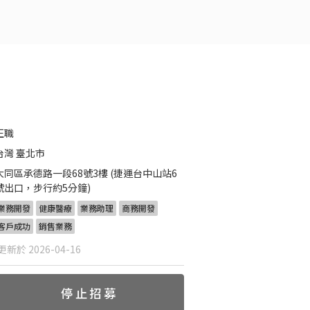
正職
台灣 臺北市
大同區承德路一段68號3樓 (捷運台中山站6
號出口，步行約5分鐘)
業務開發
健康醫療
業務助理
商務開發
客戶成功
銷售業務
新於 2026-04-16
停止招募