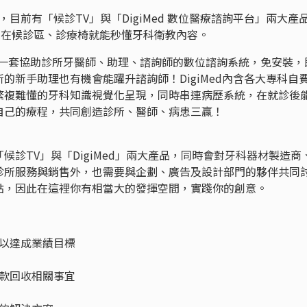
2017年，目前有「候診TV」與「DigiMed 數位醫療諮詢平台」兩大產
眾在候診區、診療椅就能秒懂牙科衛教內容。
產品，是一套協助診所牙醫師、助理、諮詢師的數位諮詢系統，免安裝，
的新手助理也有機會能躍升諮詢師！DigiMed內含各大專科自
繁複難懂的牙科知識視覺化呈現，同時串連病歷系統，在就診後
自己的療程，共同創造診所、醫師、病患三贏！
診TV」與「DigiMed」兩大產品，同時會對牙科器材製造商
診所服務與銷售外，也需要與企劃、廣告及設計部門的夥伴共同
點，因此在這裡你有相當大的發揮空間，實踐你的創意。
以達成業績目標
款回收相關事宜