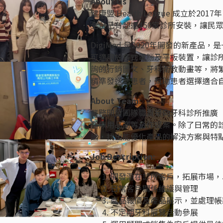
About Us：
健康盟 Health League 成立於
全台已有超過450家診所安裝，讓民
DigiMed 是2020年開發的新
可適用於各式電腦及平板裝置，讓診所
詢的行銷圖文、牙科衛教動畫等，將
精準發送給患者，幫助患者選擇適合
About Team:
業務開發團隊職責是向牙科診所推廣「候
醫療用品商等合作提案。除了日常的
論，找出能優化產品的解決方案與特
Job Description:
開發潛在診所客戶，拓展市場，
日常客戶關係維護與管理
產品報價及產品展示，並處理帳
不定期牙科展覽活動參展