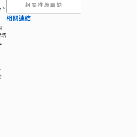
相關推薦職缺
品。
相關連結
即
費諮
能
、
討