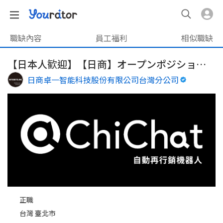
職缺內容
員工福利
相似職缺
【日本人歓迎】【日商】オープンポジション（Open Position）
日商卓一智能科技股份有限公司台灣分公司
正職
台灣 臺北市