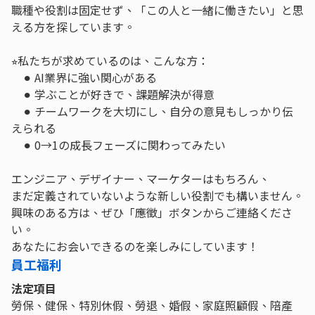
職種や役割は固定せず、「この人と一緒に働きたい」と思
える方を探しています。
⭐︎私たちが求めているのは、こんな方：
⚫︎ AI業界に強い関心がある
⚫︎ 学ぶことが好きで、課題解決が得意
⚫︎ チームワークを大切にし、自分の意見もしっかり伝
えられる
⚫︎ 0→1の成長フェーズに関わってみたい
エンジニア、デザイナー、マーケターはもちろん、
まだ定義されていないような新しい役割でも構いません。
興味のある方は、ぜひ「應徵」ボタンからご連絡くださ
い。
あなたにお会いできるのを楽しみにしています！
員工福利
法定項目
勞保、健保、特別休假、勞退、婚假、家庭照顧假、陪產