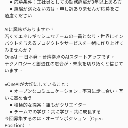
⚫︎ 応募条件：正社員としての勤務経験が3年以上ある方
⚫︎ 経験が満たない方は、申し訳ありませんが応募をご
遠慮ください
AIに興味がありますか？
若くてエネルギッシュなチームの一員となり、世界にイン
パクトを与えるプロダクトやサービスを一緒に作り上げて
みませんか？
OneAI — 日本発・台湾拠点のAIスタートアップです。
テクノロジーと創造性の融合が、未来を切り拓くと信じて
います。
⭐︎OneAIが大切にしていること：
⚫︎ オープンなコミュニケーション：率直に話し合い、互
いに高め合う
⚫︎ 積極的な提案：誰もがクリエイター
⚫︎ チームでの学び：共に学び、共に成長する
今回募集するのは、オープンポジション（Open
Position）。