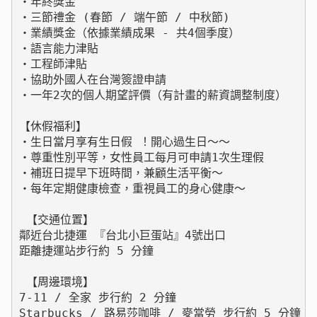
・年終獎金 

・三節禮金 (春節 / 端午節 / 中秋節)

・業績獎金（依據業績成果 - 共4個季度）

・語言能力津貼

・工程師津貼

・協助外國人在台灣簽證申請

・一年2次的個人期望評價（有計畫的薪資調整制度）

【休假福利】

・生日當月享有生日假 ！開心過生日～～ 

・尊重性別平等，女性員工每月可申請1次生理假 

・補班日提早下班時間，兼顧生活平衡～

・每年定期健康檢查，重視員工的身心健康～

 【交通位置】

鄰近台北捷運 『台北小巨蛋站』4號出口

距離捷運站步行約 5 分鐘

 【周邊環境】 

7-11 / 全家 步行約 2 分鐘

Starbucks / 路易莎咖啡 / 麥當勞 步行約 5 分鐘
