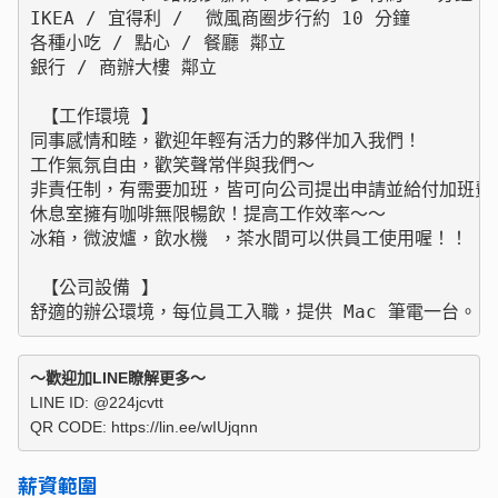
IKEA / 宜得利 /  微風商圈步行約 10 分鐘

各種小吃 / 點心 / 餐廳 鄰立

銀行 / 商辦大樓 鄰立

 【工作環境 】

同事感情和睦，歡迎年輕有活力的夥伴加入我們！

工作氣氛自由，歡笑聲常伴與我們～

非責任制，有需要加班，皆可向公司提出申請並給付加班費！
休息室擁有咖啡無限暢飲！提高工作效率～～

冰箱，微波爐，飲水機 ，茶水間可以供員工使用喔！！

 【公司設備 】

舒適的辦公環境，每位員工入職，提供 Mac 筆電一台。
〜歡迎加LINE瞭解更多〜
LINE ID: @224jcvtt

QR CODE: https://lin.ee/wIUjqnn
薪資範圍