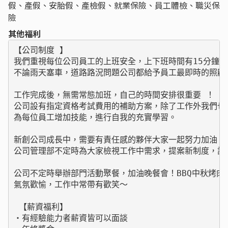
假、產假、安胎假、產檢假、就業保險、員工體檢、職災保
險
其他福利
【公司制度 】

我們重視每位公司員工的上班安全，上下班時間有15分鐘彈
不論雨天塞車，道路路況問題公司都給予員工最即時的照顧。
工作完成後，無需常態加班，自己的時間安排很重要 ！

公司設有指定資格考試費用的補助方案，除了工作外我們也願
為每位員工增加技能，進行自我的充實學習。

新創公司成長中，需要有責任感的夥伴大家一起努力加油！

公司管理部不定時為大家檢視工作中需求，提案新制度，設立
公司不定時舉辦部門活動聚餐，加油晚餐會！BBQ中秋烤肉
氣氛歡愉，工作中常帶有歡笑～

 【薪資福利】

・有經驗能力者薪資皆可以面談
