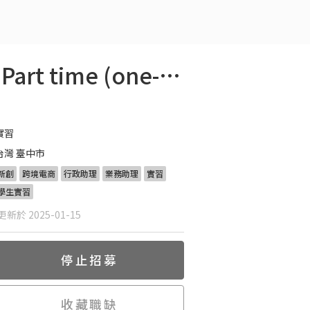
【Taichung】Amazon Project Assistant Intern - Part time (one-year)
實習
台灣 臺中市
新創
跨境電商
行政助理
業務助理
實習
學生實習
新於 2025-01-15
停止招募
收藏職缺