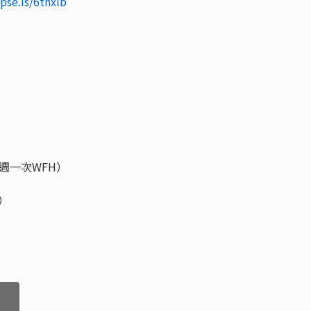
/pse.is/6tnxlb
週一次WFH）
牙）