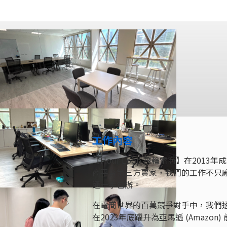
工作內容
【Hour Loop 飛輪電商】在2013
商平台第三方賣家，我們的工作不只
通一手包辦。
在電商世界的百萬競爭對手中，我們
在2023年底躍升為亞馬遜 (Amazon