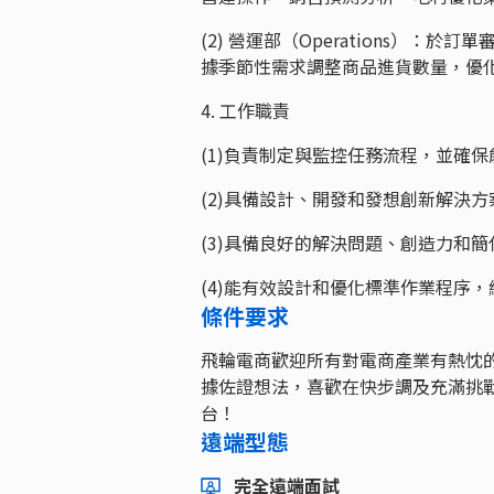
(2) 營運部（Operations）：於訂
據季節性需求調整商品進貨數量，優
4. 工作職責
(1)負責制定與監控任務流程，並確
(2)具備設計、開發和發想創新解決
(3)具備良好的解決問題、創造力和
(4)能有效設計和優化標準作業程序
條件要求
飛輪電商歡迎所有對電商產業有熱忱
據佐證想法，喜歡在快步調及充滿挑
台！
遠端型態
完全遠端面試