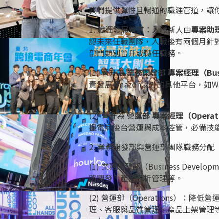
我們提供彈性且暢通的職涯管道，讓
1. 職涯發展管道：入職新人由
專案助理實
認未來任職團隊，入職後有兩個月針
部門類別晉升或轉任職務。
(1) 晉升為
業務開發部 專案經理（Business
責發展Amazon以外的其他平台，如Wal
潤。
(2) 晉升為
營運部 專案經理（Operations
援電商後台營運與成本控管，必備技
2. 業務開發部與營運部團隊職務分配
(1) 業務開發部（Business D
路開發、產品分析管理等。
(2) 營運部（Operations）
理、客服與品質管理、產品上架管理