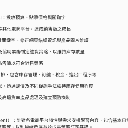
，如：投放預算、點擊價格與關鍵字
外等其他電商平台，達成銷售額之成長
設計關鍵字、修正網頁錯誤資訊與產品圖片維護
品及協助業務制定進貨策略，以維持庫存數量
商品售價以符合銷售策略
口安排，包含庫存管理、訂艙、稅金、進出口程序等
概況，透過調價及不同促銷手法維持庫存健康程度
品及高退貨率產品處理及建立預防機制
evelopment）：針對各電商平台特性與需求安排學習內容，包含基本日
策略等，以利後續發展有效成長策略訂定基礎。