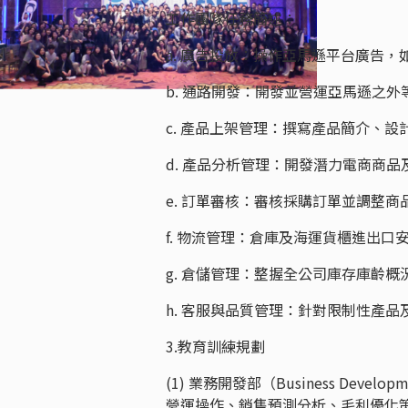
工作團隊任務簡述：
a. 廣告投放：操作亞馬遜平台廣告
b. 通路開發：開發並營運亞馬遜之
c. 產品上架管理：撰寫產品簡介、
d. 產品分析管理：開發潛力電商商
e. 訂單審核：審核採購訂單並調整
f. 物流管理：倉庫及海運貨櫃進出
g. 倉儲管理：整握全公司庫存庫齡
h. 客服與品質管理：針對限制性產
3.教育訓練規劃
(1) 業務開發部（Business D
營運操作、銷售預測分析、毛利優化