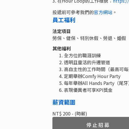
3. 在Hour Loop的工作樣貌：
https:/
投遞前可參考我們的
官方網站
。
員工福利
法定項目
勞保、健保、特別休假、勞退、婚假
其他福利
全方位的職涯訓練
透明且靈活的升遷管道
高自主性的工作時間（最高可每
定期舉辦Comfy Hour Party
每年舉辦All Hands Party（尾
表現優異者可享KPI獎金
薪資範圍
NT$ 200 - (時薪)
停止招募