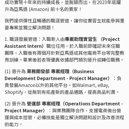
成功實現十年來的持續成長，並脫穎而出，在2023年底躍
升為亞馬遜 (Amazon) 前十名的賣家！
我們提供彈性且暢通的職涯管道，讓你從實習生就能參與重
要專案並獨立解決問題！
1. 職涯發展管道：入職新人由
專案助理實習生 （Project
Assistant Intern）
職位任用，於入職前即確認未來任職
團隊，入職後有兩個月針對亞馬遜或其他電商平台等完整教
育訓練。畢業後若表現優異依據部門類別晉升或轉任職務。
(1) 晉升為
業務開發部 專案經理（Business
Development Department - Project Manager）
：負
責發展Amazon以外的其他平台，如Walmart, eBay,
Shoptify，從無到有拓產新的產品通路，提高商品利潤。
(2) 晉升為
營運部 專案經理（Operations Department -
Project Manager）
：與業務團隊合作，支援電商後台營
運與成本控管，必備技能是獨立解決問題和設計及改善流程
的能力。