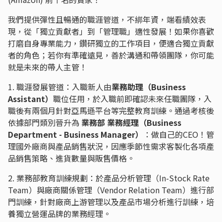
我們提供彈性且暢通的職涯管道，不綁年資，端看績效表
現，從「獨立貢獻者」到「管理職」適性發展！如果你喜歡
打磨自身專業能力，鑽研獨立的工作項目，便適合獨立貢獻
者的角色；若你有準確遠見，善於溝通和帶領團隊，你可能
就是未來的帶人主管！
1. 職涯發展管道：入職新人由
業務助理（Business
Assistant）
職位任用，於入職前即確認未來任職團隊，入
職後有兩個月針對亞馬遜平台等完整教育訓練。通過考核後
依據部門類別晉升為
業務部 業務經理（Business
Department - Business Manager）
：做自己的CEO！管
理國外廠商與產品銷售狀況，因應季節性需求客製化各項產
品銷售策略、進貨數量與販售價格。
2. 業務部教育訓練規劃：於產品分析管理（In-Stock Rate
Team）與廠商關係管理（Vendor Relation Team）進行部
門訓練，針對廠商上游管理以及產品市場分析進行訓練，培
養獨立營運品牌的業務經理。