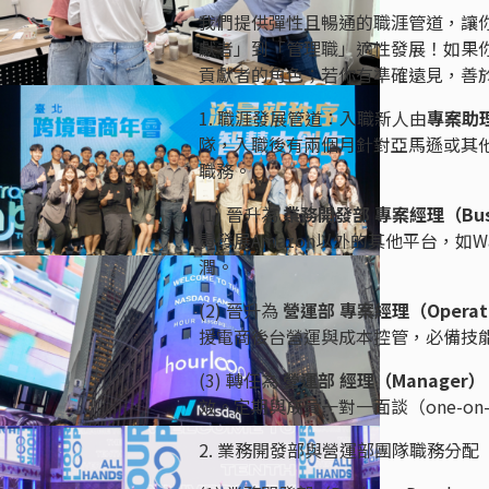
我們提供彈性且暢通的職涯管道，讓
獻者」到「管理職」適性發展！如果
貢獻者的角色；若你有準確遠見，善
1. 職涯發展管道：入職新人由
專案助理 
隊，入職後有兩個月針對亞馬遜或其
職務。
(1) 晉升為
業務開發部 專案經理（Busines
責發展Amazon以外的其他平台，如Wal
潤。
(2) 晉升為
營運部 專案經理（Operations
援電商後台營運與成本控管，必備技
(3) 轉任為
營運部 經理（Manager）
效。定期與成員一對一面談（one-o
2. 業務開發部與營運部團隊職務分配