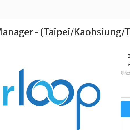
anager - (Taipei/Kaohsiung/
最近更