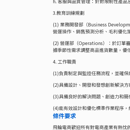
h. 客服與品質管理：針對限制性產
3.教育訓練規劃
(1) 業務開發部（Business D
營運操作、銷售預測分析、毛利優化
(2) 營運部（Operations）：於訂
據季節性需求調整商品進貨數量，優
4. 工作職責
(1)負責制定與監控任務流程，並確
(2)具備設計、開發和發想創新解決
(3)具備良好的解決問題、創造力和
(4)能有效設計和優化標準作業程序
條件要求
飛輪電商歡迎所有對電商產業有熱忱