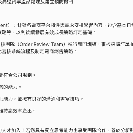
品及高退貨率產品處理及建立預防機制
evelopment）：針對各電商平台特性與需求安排學習內容，包含基本日
策略等，以利後續發展有效成長策略訂定基礎。
單審核團隊（Order Review Team）進行部門訓練，審核採購訂單
化審核系統流程及制定電商銷售策略。
保能符合公司規劃。
方案的能力。
簡化能力，並擁有良好的溝通和書寫技巧。
，維持高效率產出。
的人才加入！若您具有獨立思考能力也享受團隊合作，善於分析