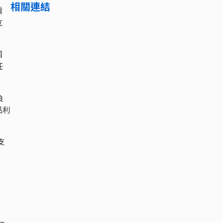
相關連結
貢
立
團
任
負
品利
支