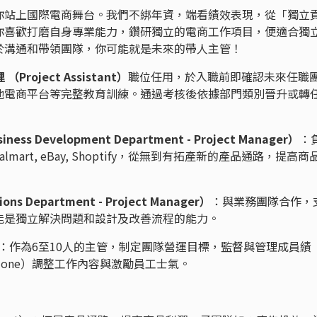
你站上國際電商舞台。我們不綁年資，端看績效表現，從「獨立
你喜歡打磨自身專業能力，鑽研獨立的電商工作項目，便適合獨
於溝通和帶領團隊，你可能就是未來的帶人主管！
（Project Assistant）
職位任用，於入職前即確認未來任職
他電商平台等完整教育訓練。通過考核後依據部門類別晉升或轉
s Development Department - Project Manager）
：
mart, eBay, Shoptify，從無到有拓產新的產品通路，提高商
 Department - Project Manager）
：與業務團隊合作，
能是獨立解決問題和設計及改善流程的能力。
：作為6至10人的主管，制定團隊營運目標，監督與管理成員績
n-one）調整工作內容與激勵員工士氣。