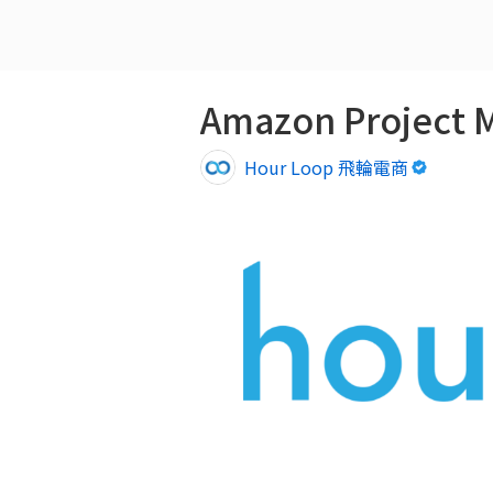
Amazon Project M
Hour Loop 飛輪電商