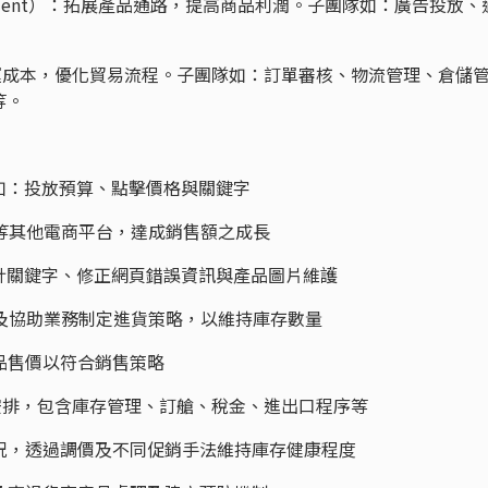
evelopment）：拓展產品通路，提高商品利潤。子團隊如：廣告投放、
：降低營運成本，優化貿易流程。子團隊如：訂單審核、物流管理、倉儲
等。
，如：投放預算、點擊價格與關鍵字
外等其他電商平台，達成銷售額之成長
設計關鍵字、修正網頁錯誤資訊與產品圖片維護
品及協助業務制定進貨策略，以維持庫存數量
商品售價以符合銷售策略
口安排，包含庫存管理、訂艙、稅金、進出口程序等
概況，透過調價及不同促銷手法維持庫存健康程度