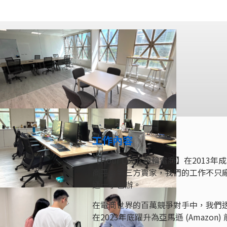
工作內容
【Hour Loop 飛輪電商】在2013
商平台第三方賣家，我們的工作不只
通一手包辦。
在電商世界的百萬競爭對手中，我們
在2023年底躍升為亞馬遜 (Amazon