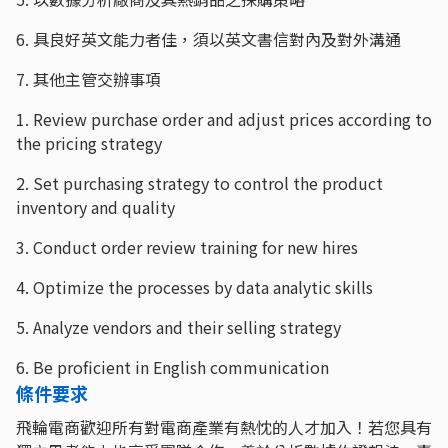
6. 具良好英文能力者佳，須以英文書信對內及對外溝通
7. 其他主管交辦事項
1. Review purchase order and adjust prices according to
the pricing strategy
2. Set purchasing strategy to control the product
inventory and quality
3. Conduct order review training for new hires
4. Optimize the processes by data analytic skills
5. Analyze vendors and their selling strategy
6. Be proficient in English communication
條件要求
飛輪電商歡迎所有對電商產業有熱忱的人才加入！若您具有