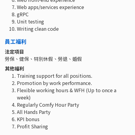
Web apps/services experience
gRPC
Unit testing
Writing clean code
員工福利
法定項目
勞保、健保、特別休假、勞退、婚假
其他福利
Training support for all positions.
Promotion by work performance.
Flexible working hours & WFH (Up to once a
week)
Regularly Comfy Hour Party
All Hands Party
KPI bonus
Profit Sharing