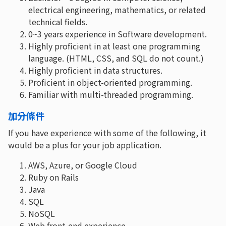
electrical engineering, mathematics, or related
technical fields.
0~3 years experience in Software development.
Highly proficient in at least one programming
language. (HTML, CSS, and SQL do not count.)
Highly proficient in data structures.
Proficient in object-oriented programming.
Familiar with multi-threaded programming.
加分條件
If you have experience with some of the following, it
would be a plus for your job application.
AWS, Azure, or Google Cloud
Ruby on Rails
Java
SQL
NoSQL
Web front-end experience