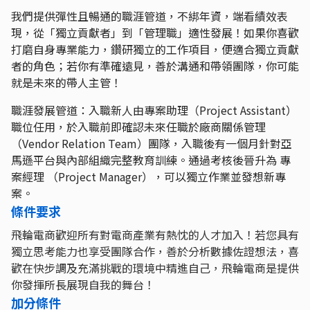
我們提供彈性且暢通的職涯管道，不綁年資，端看績效表
現，從「獨立貢獻者」到「管理職」適性發展！如果你喜歡
打磨自身專業能力，鑽研獨立的工作項目，便適合獨立貢獻
者的角色；若你有準確遠見，善於溝通和帶領團隊，你可能
就是未來的帶人主管！
職涯發展管道：入職新人由專案助理（Project Assistant）
職位任用，於入職前即確認未來任職於廠商關係管理
（Vendor Relation Team）團隊，入職後有一個月針對亞
馬遜平台與內部組織完整教育訓練。通過考核後晉升為 專
案經理 （Project Manager），可以獨立作業並發想新專
案。
條件要求
飛輪電商歡迎所有對電商產業有熱忱的人才加入！若您具有
獨立思考能力也享受團隊合作，善於分析數據佐證想法，喜
歡在快步調及充滿挑戰的環境中精進自己，飛輪電商是提供
你發揮所長展現自我的舞台！
加分條件