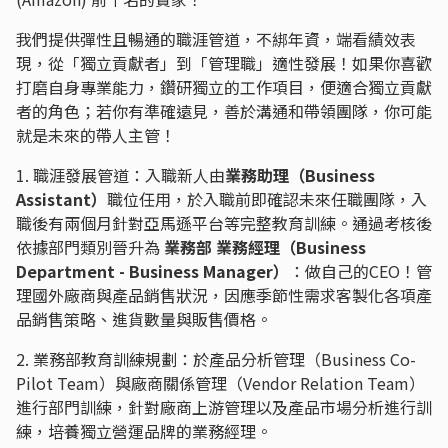
我們提供彈性且暢通的職涯管道，不綁年資，端看績效表
現，從「獨立貢獻者」到「管理職」適性發展！如果你喜歡
打磨自身專業能力，鑽研獨立的工作項目，便適合獨立貢獻
者的角色；若你有準確遠見，善於溝通和帶領團隊，你可能
就是未來的帶人主管！
1. 職涯發展管道：入職新人由
業務助理（Business
Assistant）
職位任用，於入職前即確認未來任職團隊，入
職後有兩個月針對亞馬遜平台等完整教育訓練。通過考核後
依據部門類別晉升為
業務部 業務經理（Business
Department - Business Manager）
：做自己的CEO！管
理國外廠商與產品銷售狀況，因應季節性需求客製化各項產
品銷售策略、進貨數量與販售價格。
2. 業務部教育訓練規劃：於產品分析管理（Business Co-
Pilot Team）與廠商關係管理（Vendor Relation Team）
進行部門訓練，針對廠商上游管理以及產品市場分析進行訓
練，培養獨立營運品牌的業務經理。