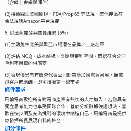
（含線上會議與郵件）
(2)持續關注美國關稅、FDA/Prop 65 等法規，確保產品符
合法規與Amazon平台規範
5. 供應商開發與關係維繫 (5%)
(1)主動蒐集北美與歐亞市場潛在品牌／工廠名單
(2)評估 MOQ、成本結構、交期與獲利空間，篩選符合公司
毛利率目標的供應商
(3)表現優異者有機會代表公司赴美參加國際貿易展，無需
跑客戶或應酬，即可接觸第一線市場
條件要求
飛輪電商歡迎所有對電商產業有熱忱的人才加入！若您具有
獨立思考能力也享受團隊合作，善於分析數據佐證想法，喜
歡在快步調及充滿挑戰的環境中精進自己，飛輪電商是提供
你發揮所長展現自我的舞台！
加分條件