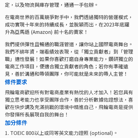
定，以及物流與庫存管理，通通一手包辦。
在電商世界的百萬競爭對手中，我們透過獨特的營運模式，
成功實現十年來的持續成長，並脫穎而出，在2023年底躍
升為亞馬遜 (Amazon) 前十名的賣家！
我們提供彈性且暢通的職涯管道，讓你站上國際電商舞台。
我們不綁年資，端看績效表現，從「獨立貢獻者」到「管理
職」適性發展！如果你喜歡打磨自身專業能力，鑽研獨立的
電商工作項目，便適合獨立貢獻者的角色；若你有準確遠
見，善於溝通和帶領團隊，你可能就是未來的帶人主管！
條件要求
飛輪電商歡迎所有對電商產業有熱忱的人才加入！若您具有
獨立思考能力也享受團隊合作，善於分析數據佐證想法，喜
歡在快步調及充滿挑戰的環境中精進自己，飛輪電商是提供
你發揮所長展現自我的舞台！
加分條件
1. TOEIC 800以上或同等英文能力證照 (optional)。