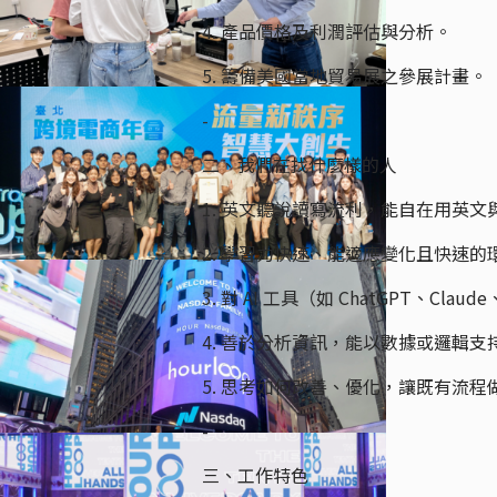
4. 產品價格及利潤評估與分析。
5. 籌備美國當地貿易展之參展計畫。
-
二、我們在找什麼樣的人
1. 英文聽說讀寫流利，能自在用英文
2. 學習力快速、能適應變化且快速
3. 對 AI 工具（如 ChatGPT、Cl
4. 善於分析資訊，能以數據或邏輯支
5. 思考如何改善、優化，讓既有流
-
三、工作特色