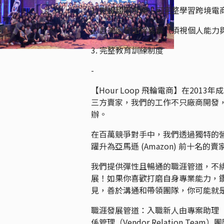
1. 對接國際市場，可完整學習跨境
2. 赴美國參加貿易展（須視個人能力
3. 完整教育訓練制度
-
【Hour Loop 飛輪電商】在2013
三方賣家，我們的工作不只廠商開發
辦。
在百萬競爭對手中，我們透過獨特的營
躍升為亞馬遜 (Amazon) 前十名的賣
我們提供彈性且暢通的職涯管道，不
展！如果你喜歡打磨自身專業能力，
見，善於溝通和帶領團隊，你可能就
職涯發展管道：入職新人由專案助理（Pr
係管理（Vendor Relation 