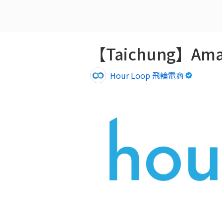
【Taichung】A
Hour Loop 飛輪電商