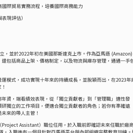
電商國際貿易實務流程，培養國際商務能力
與表現評估）
年成立，並於2022年初在美國那斯達克上市。作為亞馬遜 (Amazon)
，還包括商品上架、價格制定，以及物流與庫存管理，通通一手
運模式，成功實現十年來的持續成長，並脫穎而出，在2023年
家！
綁年資，端看績效表現，從「獨立貢獻者」到「管理職」適性發
鑽研獨立的工作項目，便適合獨立貢獻者的角色；若你有準確遠
是未來的帶人主管！
oject Assistant）職位任用，於入職前即確認未來任職於廠
Team）團隊，入職後有一個月針對亞馬遜平台與內部組織完整教育訓練。