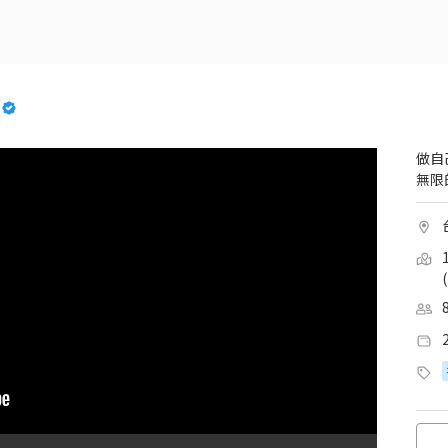
做自
無限