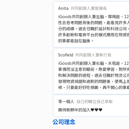
Anita
共同創辦人兼營運長
iGoods共同創辦人兼左腦，摩羯座
性去思考問題背後的問題，能看見許多人
分的成績，過去任職於設計和科技公司，
許多創新和電商平台的模式應用在物資
的事都能拋在腦後。
Scofield
共同創辦人兼執行長
iGoods共同創辦人兼右腦，水瓶座
事情而沒注意到眼前。熱愛學習，對所
和解決問題的過程，過去任職於物流公司
發現物資捐錯和過剩的問題後，便馬上
候，只要能好好吃頓飯，再不開心的事
等一個人
自己的職位自己爭取
期待新夥伴的加入♥️♥️♥️
公司理念