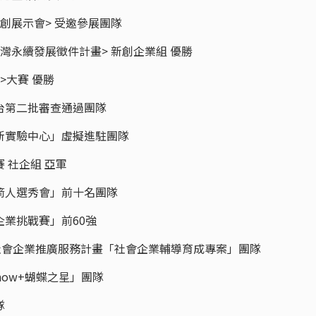
合新創展示會> 受邀參展團隊
創台灣永續發展徵件計畫> 新創企業組 優勝
星>大賽 優勝
律平台第二批審查通過團隊
會創新實驗中心」虛擬進駐團隊
賽 社企組 亞軍
器火箭人選秀會」前十名團隊
會企業挑戰賽」前60強
臺北市社會企業推廣服務計畫「社會企業輔導育成專案」團隊
S Show+蝴蝶之星」團隊
隊