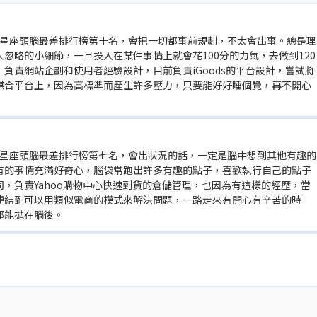
，12星座頭腦最差排行榜第十名，會把一切都事前規劃，不太會出事。總是理
忽略的小細節，一旦投入在某件事情上就會花100分的力氣，去做到120
負責網站企劃和使用者經驗設計，目前負責iGoods的平台設計，嘗試將
媒合平台上，因為高標準而產生許多壓力，只要能好好睡個覺，再不開心
，12星座頭腦最差排行榜第七名，會出狀況的話，一定是腦中想到其他有趣的
有的事情充滿好奇心，腦袋常跑出許多有趣的點子，喜歡執行自己的點子
，負責Yahoo購物中心快速到貨的倉儲管理，也因為有這樣的經歷，當
連結到可以用類似電商的模式來解決問題，一路走來有開心有辛苦的時
都能拋在腦後。