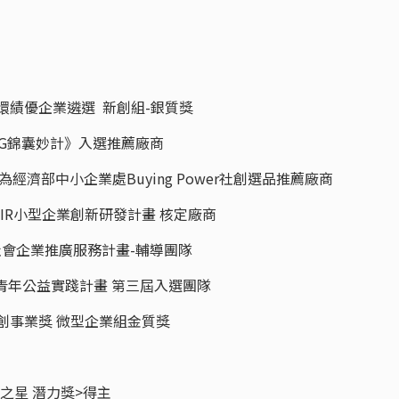
源循環績優企業遴選 新創組-銀質獎
ct：ESG錦囊妙計》入選推薦廠商
續5年為經濟部中小企業處Buying Power社創選品推薦廠商
SBIR小型企業創新研發計畫 核定廠商
北市社會企業推廣服務計畫-輔導團隊
來-青年公益實踐計畫 第三屆入選團隊
 新創事業獎 微型企業組金質獎
企之星 潛力獎>得主