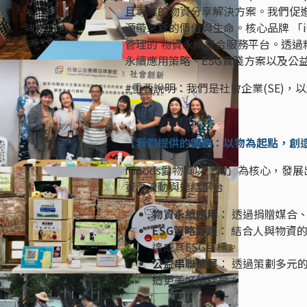
且專業的物資分享解決方案。我們促
源帶來新的價值與生命。核心品牌 「
管理的 物資永續整合服務平台。透
永續應用策略、ESG實踐方案以及公
#重要說明：我們是社會企業(SE)，以
【我們提供的服務：以物為起點，創
iGoods愛物資以「物」為核心，
資源流動與連結平台
物資永續應用
： 透過捐贈媒合
ESG策略實踐
： 結合人與物資
達成其ESG目標。
公益串聯策展
： 透過策劃多元
造更美好的社會。