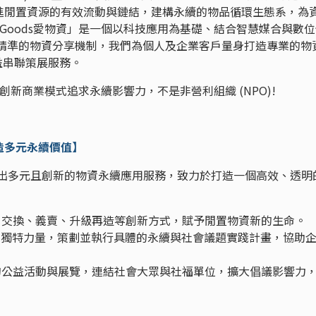
進閒置資源的有效流動與鏈結，建構永續的物品循環生態系，為
iGoods愛物資」是一個以科技應用為基礎、結合智慧媒合與數
過精準的物資分享機制，我們為個人及企業客戶量身打造專業的物
益串聯策展服務。
創新商業模式追求永續影響力，不是非營利組織 (NPO)!
造多元永續價值】
發展出多元且創新的物資永續應用服務，致力於打造一個高效、透明
、交換、義賣、升級再造等創新方式，賦予閒置物資新的生命。
的獨特力量，策劃並執行具體的永續與社會議題實踐計畫，協助
的公益活動與展覽，連結社會大眾與社福單位，擴大倡議影響力