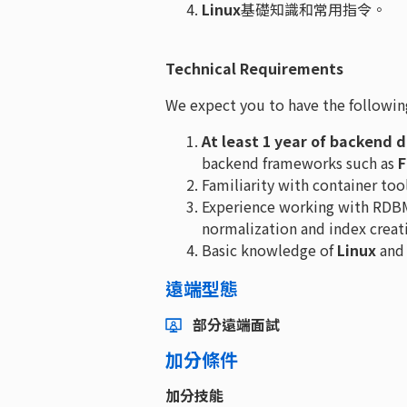
Linux
基礎知識和常用指令。
Technical Requirements
We expect you to have the following 
At least 1 year of backend
backend frameworks such as
F
Familiarity with container too
Experience working with RDBM
normalization and index creat
Basic knowledge of
Linux
and 
遠端型態
部分遠端面試
加分條件
加分技能