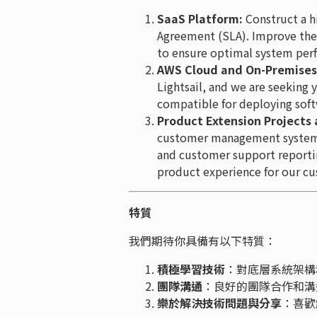
SaaS Platform:
Construct a hi
Agreement (SLA). Improve th
to ensure optimal system per
AWS Cloud and On-Premises 
Lightsail, and we are seeking 
compatible for deploying soft
Product Extension Projects 
customer management systems,
and customer support reporti
product experience for our c
特質
我們期待你具備有以下特質：
積極學習技術
：對底層系統架構
團隊溝通
：良好的團隊合作和溝
樂於解決技術問題與分享
：喜歡