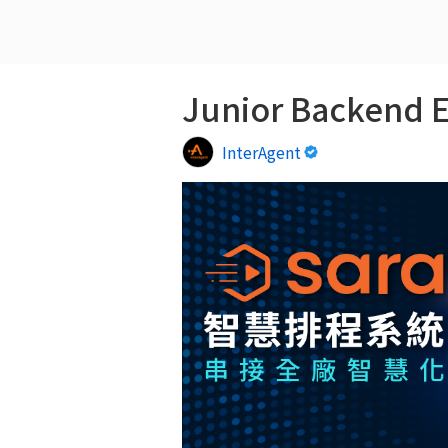
Junior Backend E
InterAgent