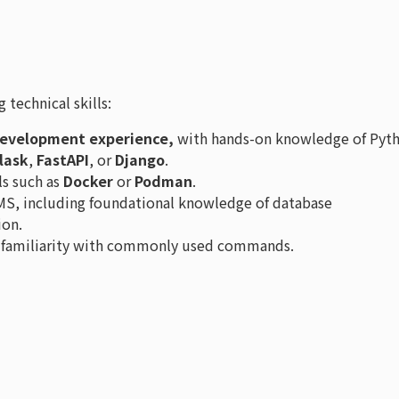
technical skills:
 development experience,
with hands-on knowledge of Pyt
lask
,
FastAPI
, or
Django
.
ls such as
Docker
or
Podman
.
S, including foundational knowledge of database
ion.
familiarity with commonly used commands.