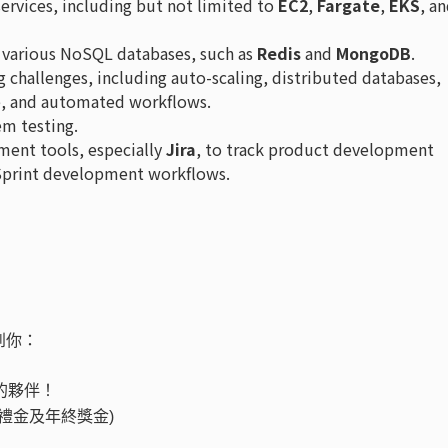
ervices, including but not limited to
EC2
,
Fargate
,
EKS
, a
e various NoSQL databases, such as
Redis
and
MongoDB
.
g challenges, including auto-scaling, distributed databases,
ce, and automated workflows.
em testing.
ment tools, especially
Jira
, to track product development
 Sprint development workflows.
到你：
的夥伴！
禮金及年終獎金)