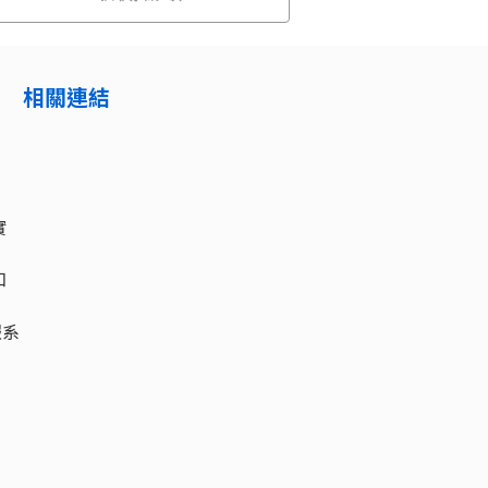
相關連結
實
知
報系