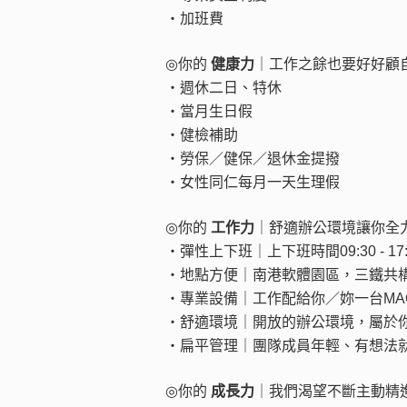
・加班費
◎
你的
健康力
｜工作之餘也要好好顧
・週休二日、特休
・當月生日假
・健檢補助
・勞保／健保／退休金提撥
・女性同仁每月一天生理假
◎
你的
工作力
｜舒適辦公環境讓你全
・彈性上下班｜上下班時間09:30 - 17:30(
・地點方便｜南港軟體園區，三鐵共
・專業設備｜工作配給你／妳一台MA
・舒適環境｜開放的辦公環境，屬於
・扁平管理｜團隊成員年輕、有想法
◎
你的
成長力
｜我們渴望不斷主動精