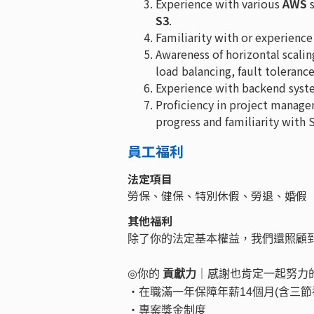
Experience with various
AWS
s
S3
.
Familiarity with or experienc
Awareness of horizontal scalin
load balancing, fault toleran
Experience with backend syst
Proficiency in project manage
progress and familiarity with
員工福利
法定項目
勞保、健保、特別休假、勞退、婚假
其他福利
除了你的法定基本權益，我們還照顧
◎
你的
貢獻力
｜感謝也肯定一起努力
・在職滿一年保障年薪14個月(含三節
・專案獎金制度