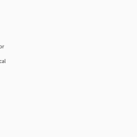
or
cal