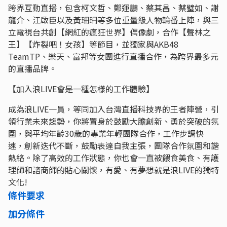
跨界互動直播，包含柯文哲、鄭運鵬、蔡其昌、蔡璧如、謝
龍介、江啟臣以及黃珊珊等多位重量級人物輪番上陣，與三
立電視台共創【網紅的瘋狂世界】偶像劇，合作【聲林之
王】【炸裂吧！女孩】等節目，並獨家與AKB48
TeamTP、樂天、富邦等女團進行直播合作，為跨界最多元
的直播品牌。
【加入浪LIVE會是一種怎樣的工作體驗】
成為浪LIVE一員，等同加入台灣直播科技界的王者陣營，引
領行業未來趨勢，你將置身於鼓勵大膽創新、勇於突破的氛
圍，與平均年齡30歲的專業年輕團隊合作，工作步調快
速，創新迭代不斷，鼓勵表達自我主張，團隊合作氛圍和諧
熱絡。除了高效的工作狀態，你也會一直被餵食美食、有護
理師和諮商師的貼心關懷，有愛、有夢想就是浪LIVE的獨特
文化!
條件要求
加分條件