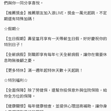
們與你一同分享喜悅。
【推薦獎金】推薦朋友加入浪LIVE，獎金一萬元起跳，不定
期還有特殊加碼！
☆假期☆
【生日假期】壽星當月享有一天帶薪生日假，好好慶祝你的
特別日子！
【全薪病假】到職即享有每年七天全薪病假，讓你在需要休
息時無後顧之憂。
【更多特休】滿一週年起特休天數十天起跳！
☆特別福利☆
【全面保障】除了勞健保，還幫你投保意外與住院保險，給
你全方位的保障。
【健康關懷】每年健康檢查，並提供心理諮商補助，讓你身