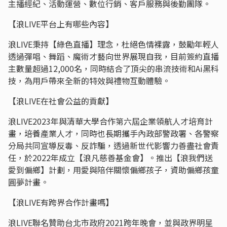
主播經紀、活動運營、數位行銷、客戶服務與後勤團隊。
【浪LIVE平台上有哪些內容】
浪LIVE秉持【綠色直播】理念，杜絕色情裸露，鼓勵年輕人
透過彈唱、舞蹈、魔術才藝向世界展現自我，目前簽約直播
主數量超過12,000名，同時結合了頂尖的串流技術和Ai黑科
技，為用戶帶來全新的特效與禮物互動體驗。
【浪LIVE在社會公益的貢獻】
浪LIVE2023年與清華大學合作第六屆企業領航人才培育計
畫，培養產業人才，同時也長期攜手內政部警政署、各警察
分局共同宣導反毒、反詐騙，透過新世代影響力善盡社會責
任，於2022年成立【浪凡慈善基金會】。推出【浪我們送
愛到偏鄉】計劃，用愛與陪伴關懷偏鄉孩子，資助偏鄉孩童
圓夢計畫。
【浪LIVE有跨界合作計畫嗎】
浪LIVE聯名贊助台北市政府2021跨年晚會，並與政界明星